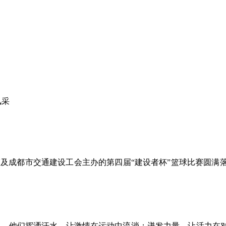
风采
赛及成都市交通建设工会主办的第四届“建设者杯”篮球比赛圆满
勇，他们挥洒汗水，让激情在运动中流淌；迸发力量，让活力在