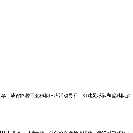
落幕。成都路桥工会积极响应活动号召，组建足球队和篮球队参
对抗中飞扬；团结一致，让信心在赛场上绽放。最终成都路桥足