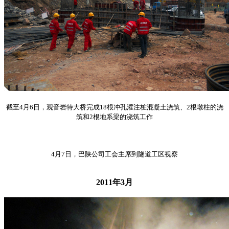
截至4月6日，观音岩特大桥完成18根冲孔灌注桩混凝土浇筑、2根墩柱的浇
筑和2根地系梁的浇筑工作
4月7日，巴陕公司工会主席到隧道工区视察
2011年3月