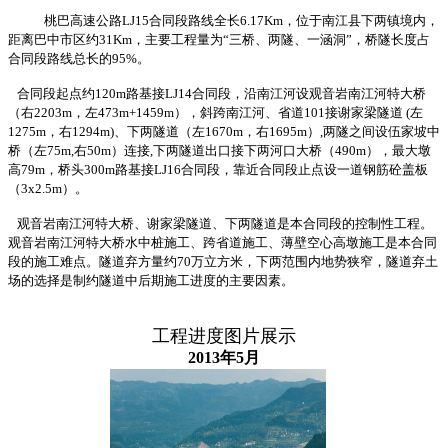
桃巴高速公路LJ15合同段路线全长6.17Km，位于南江县下两镇境内，
距离巴中市区约31Km，主要工程量为“三桥、两隧、一涵洞”，桥隧长度占
合同段路线总长的95%。
合同段起点约120m路基接LJ14合同段，沿南江河设观音岩南江河特大桥
（右2203m，左473m+1459m），斜跨南江河、省道101接谢家梁隧道 (左
1275m，右1294m)、下两隧道（左1670m，右1695m）,两隧之间设伍家坡中
桥（左75m,右50m）连接,下两隧道出口接下两河口大桥（490m），最大墩
高79m，桥头300m路基接LJ16合同段，靠近合同段止点设一道钢筋砼盖板
（3x2.5m）。
观音岩南江河特大桥、谢家梁隧道、下两隧道是本合同段的控制性工程。
观音岩南江河特大桥水中桩施工、跨省道施工、薄壁空心高墩施工是本合同
段的施工难点。隧道弃方量约70万立方米，下两范围内地势狭窄，隧道弃土
场的选择是制约隧道中后期施工进度的主要因素。
工程进度图片展示
2013年5月