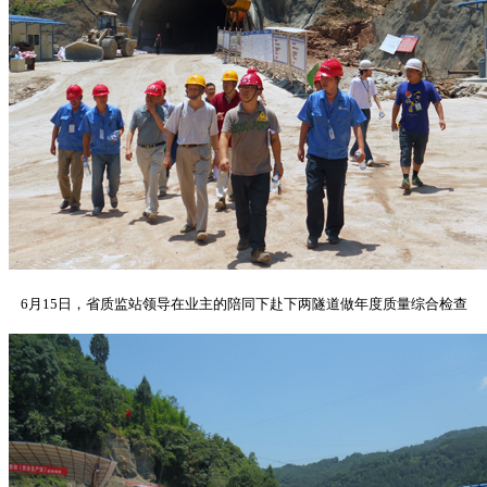
6月15日，省质监站领导在业主的陪同下赴下两隧道做年度质量综合检查