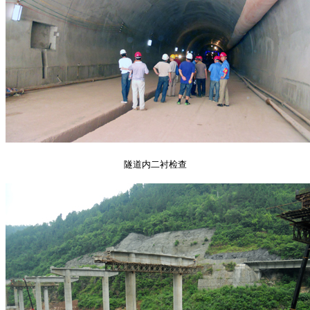
隧道内二衬检查