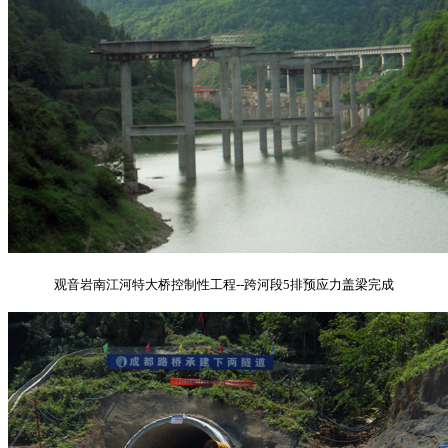
观音岩南江河特大桥控制性工程--跨河段5排预应力盖梁完成