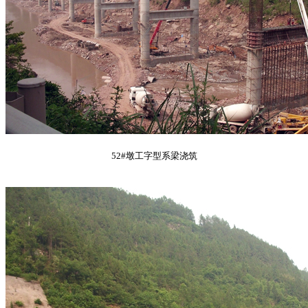
52#墩工字型系梁浇筑