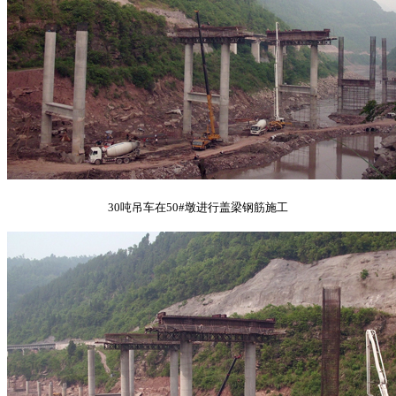
30吨吊车在50#墩进行盖梁钢筋施工