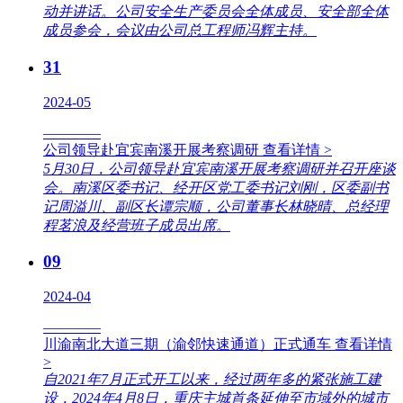
动并讲话。公司安全生产委员会全体成员、安全部全体
成员参会，会议由公司总工程师冯辉主持。
31
2024-05
————
公司领导赴宜宾南溪开展考察调研
查看详情 >
5月30日，公司领导赴宜宾南溪开展考察调研并召开座谈
会。南溪区委书记、经开区党工委书记刘刚，区委副书
记周溢川、副区长谭宗顺，公司董事长林晓晴、总经理
程茗浪及经营班子成员出席。
09
2024-04
————
川渝南北大道三期（渝邻快速通道）正式通车
查看详情
>
自2021年7月正式开工以来，经过两年多的紧张施工建
设，2024年4月8日，重庆主城首条延伸至市域外的城市