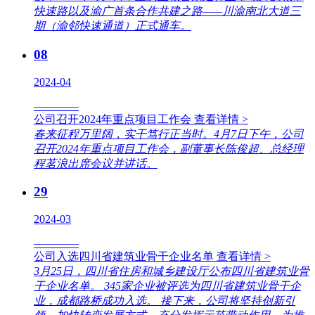
快速路以及渝广首条合作共建之路——川渝南北大道三
期（渝邻快速通道）正式通车。
08
2024-04
————
公司召开2024年重点项目工作会
查看详情 >
春来征程万里阔，实干笃行正当时。4月7日下午，公司
召开2024年重点项目工作会，副董事长陈俊超、总经理
程茗浪出席会议并讲话。
29
2024-03
————
公司入选四川省建筑业骨干企业名单
查看详情 >
3月25日，四川省住房和城乡建设厅公布四川省建筑业骨
干企业名单。 345家企业被评选为四川省建筑业骨干企
业，成都路桥成功入选。 接下来，公司将坚持创新引