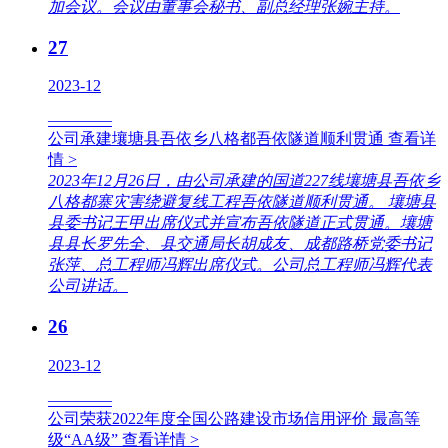
加会议。会议由董事会秘书、副总经理张婉主持。
27
2023-12
————
公司承建壤塘县吾依乡八格都吾依隧道顺利贯通
查看详
情 >
2023年12月26日，由公司承建的国道227线壤塘县吾依乡
八格都寨灾害绕避复线工程吾依隧道顺利贯通。 壤塘县
县委书记王甲出席仪式并宣布吾依隧道正式贯通。壤塘
县县长罗先全、县交通局长胡成友、成都路桥党委书记
张萍、总工程师冯辉出席仪式。公司总工程师冯辉代表
公司讲话。
26
2023-12
————
公司荣获2022年度全国公路建设市场信用评价 最高等
级“AA级”
查看详情 >