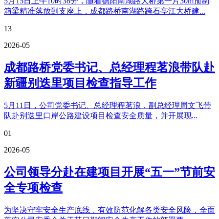
5月15日上午10时38分，随着德阳南湖路大桥第一片30m预制
箱梁精准落放到支座上，成都路桥南湖路跨石亭江大桥建...
13
2026-05
成都路桥党委书记、总经理程茗浪带队赴
新疆别迭里项目检查指导工作
5月11日，公司党委书记、总经理程茗浪，副总经理周文飞带
队赴别迭里口岸公路建设项目检查安全质量，并开展现...
01
2026-05
公司领导分赴在建项目开展“五一”节前安
全专项检查
为坚决守牢安全生产底线，有效防范化解各类安全风险，全面