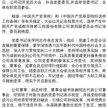
日，公司召开党员大会，补选党委委员
,
并选举党委书记，全
体在职党员参会。
根据《中国共产党章程》和《中国共产党基层组织选举
工作条例》等有关规定，大会以无记名投票方式，选举产生中
国共产党成都市路桥工程股份有限公司第四届委员会书记张
萍、委员易艳霞。
党委书记张萍同志作表态发言，指出：党建工作是企业
发展的重要保障，要学深悟透习近平新时代中国特色社会主义
思想，深入学习贯彻党的二十大精神，坚持理论联系实际，将
学习成效转化到公司生产经营中，以高质量党建更好服务推动
公司高质量发展。公司党委将积极落实工作责任，支持股东
会、董事会、监事会及总经理行使职权；全心全意引领员工，
保障公司工会、团委及职工代表大会依法依章程开展工作。希
望全体党员干部不忘初心，牢记使命，团结带领广大职工用奋
斗拥抱变革，用实干开启新征程。
公司董事、副总经理、董事会秘书张婉同志代表公司董
事会、经营班子对新当选的党委书记表示祝贺，并就党组织建
设与公司经营管理更好融合，引领公司持续发展，传承优秀企
业文化，恪守优良作风，永葆路桥蓬勃生机作了发言。她指