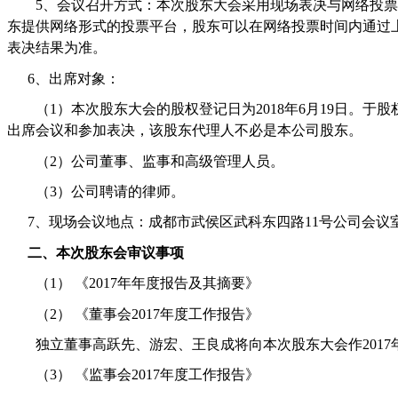
5
、会议召开方式：本次股东大会采用现场表决与网络投票
东提供网络形式的投票平台，股东可以在网络投票时间内通过
表决结果为准。
6
、出席对象：
（
1
）本次股东大会的股权登记日为
2018
年
6
月
19
日。于股
出席会议和参加表决，该股东代理人不必是本公司股东。
（
2
）公司董事、监事和高级管理人员。
（
3
）公司聘请的律师。
7
、现场会议地点：成都市武侯区武科东四路
11
号公司会议
二、本次股东会审议事项
（1）
《
2017
年年度报告及其摘要》
（2）
《董事会
2017
年度工作报告》
独立董事高跃先、游宏、王良成将向本次股东大会作
2017
（3）
《监事会
2017
年度工作报告》