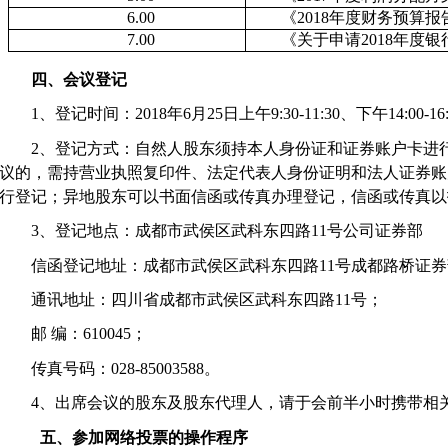
6.00
《
2018
年度财务预算报
7.00
《关于申请
2018
年度银
四、会议登记
1
、登记时间：
2018
年
6
月
25
日上午
9:30-11:30
、下午
14:00-16
2
、登记方式：自然人股东须持本人身份证和证券账户卡进
议的，需持营业执照复印件、法定代表人身份证明和法人证券账
行登记；异地股东可以书面信函或传真办理登记，信函或传真以
3
、登记地点：成都市武侯区武科东四路
11
号公司证券部
信函登记地址：成都市武侯区武科东四路
11
号成都路桥证券
通讯地址：四川省成都市武侯区武科东四路
11
号；
邮
编：
610045
；
传真号码：
028-85003588
。
4
、出席会议的股东及股东代理人，请于会前半小时携带相
五、参加网络投票的操作程序