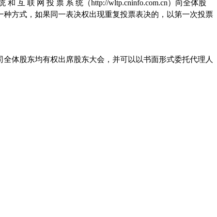
统
和
互
联
网
投
票
系
统（
http://wltp.cninfo.com.cn
）向全体股
一种方式，如果同一表决权出现重复投票表决的，以第一次投票
司全体股东均有权出席股东大会，并可以以书面形式委托代理人