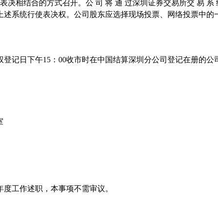
表决相结合的方式召开。公
司
将
通
过深圳证券交易所交
易
系
上述系统行使表决权。公司股东应选择现场投票、网络投票中的
权登记日下午
15
：
00
收市时在中国结算深圳分公司登记在册的公
室
年度工作述职，本事项不需审议。