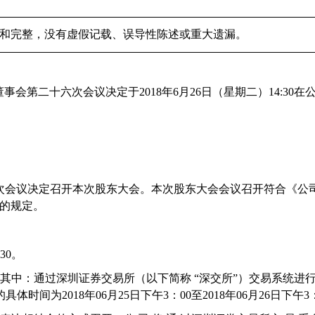
和完整，没有虚假记载、误导性陈述或重大遗漏。
董事会第二十六次会议决定于
2018
年
6
月
26
日（星期二）
14:30
在
次会议决定召开本次股东大会。本次股东大会会议召开符合《公
的规定。
30
。
其中：通过深圳证券交易所（以下简称
“
深交所
”
）交易系统进
的具体时间为
2018
年
06
月
25
日下午
3
：
00
至
2018
年
06
月
26
日下午
3