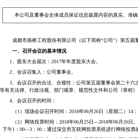
本公司及董事会全体成员保证信息披露内容的真实、准确
成都市路桥工程股份有限公司（以下简称
“
公司
”
）第五届
一、召开会议的基本情况
1
、股东大会届次：
2017
年年度股东大会。
2
、会议召集人：公司董事会。
3
、会议召开的合法、合规性：公司第五届董事会第二十六
等有关法律、行政法规、部门规章、规范性文件和公司《章程》
4
、会议召开的时间：
（
1
）现场会议召开时间：
2018
年
06
月
26
日（星期二）
14
：
（
2
）网络投票时间：
2018
年
06
月
25
日
—2018
年
06
月
26
日。
下午
1
：
00—3
：
00
；通过深交所互联网投票系统进行网络投票