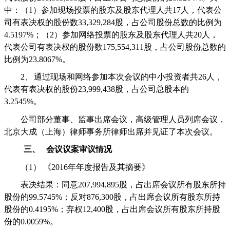
中：（
1
）参加现场投票的股东及股东代理人共
17
人，代表公
司有表决权的股份数
33,329,284
股，占公司股份总数的比例为
4.5197%
；（
2
）参加网络投票的股东及股东代理人共
20
人，
代表公司有表决权的股份数
175,554,311
股，占公司股份总数的
比例为
23.8067%
。
2、
通过现场和网络参加本次会议的中小投资者共
26
人，
代表有表决权的股份
23,999,438
股，占公司总股本的
3.2545%
。
公司部分董事、监事出席会议，高级管理人员列席会议，
北京大成（上海）律师事务所律师出席并见证了本次会议。
三、
会议议案审议情况
（1）
《
2016
年年度报告及其摘要》
表决结果：同意
207,994,895
股，占出席会议所有股东所持
股份的
99.5745%
；反对
876,300
股，占出席会议所有股东所持
股份的
0.4195%
；弃权
12,400
股，占出席会议所有股东所持股
份的
0.0059%
。