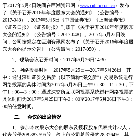
于
2017
年
5
月
4
日晚间在巨潮资讯网（
）发布
www.cninfo.com.cn
了《关于召开
2016
年年度股东大会的通知》（公告编号：
2017-048
），
2017
年
5
月
5
日《中国证券报》《上海证券报》
《证券日报》《证券时报》刊载了《关于召开
2016
年年度股东
大会的通知》（公告编号：
2017-048
）。
2017
年
5
月
22
日晚
间，公司按规定在巨潮资讯网发布了《关于召开
2016
年年度股
东大会的提示公告》（公告编号：
2017-050
）。
2
、现场会议召开时间：
2017
年
5
月
26
日
14:30
3
、网络投票时间：
2017
年
5
月
25
日
—2017
年
5
月
26
日。其
中：通过深圳证券交易所（以下简称“深交所”）交易系统进行
网络投票的具体时间为
2017
年
5
月
26
日上午
9
：
30—11
：
30
，下
午
1
：
00—3
：
00
；通过深交所互联网投票系统进行网络投票的
具体时间为
2017
年
5
月
25
日下午
3
：
00
至
2017
年
5
月
26
日下午
3
：
00
的任意时间。
二、
会议的出席情况
1、
参加本次股东大会的股东及授权股东代表共计
37
人，
代表股份
208,883,595
股，占上市公司总股份的
28.3264%
。其