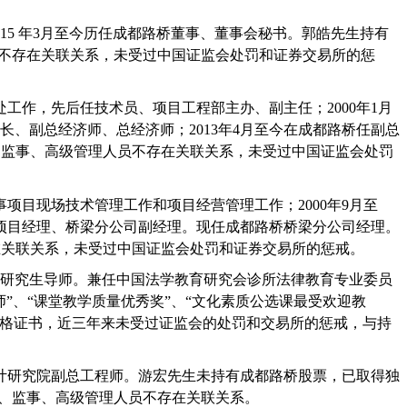
015
年
3
月至今历任成都路桥董事、董事会秘书。郭皓先生持有
不存在关联关系，未受过中国证监会处罚和证券交易所的惩
处工作，先后任技术员、项目工程部主办、副主任；
2000
年
1
月
长、副总经济师、总经济师；
2013
年
4
月至今在成都路桥任副总
、监事、高级管理人员不存在关联关系，未受过中国证监会处罚
事项目现场技术管理工作和项目经营管理工作；
2000
年
9
月至
项目经理、桥梁分公司副经理。现任成都路桥桥梁分公司经理。
在关联关系，未受过中国证监会处罚和证券交易所的惩戒。
研究生导师。兼任中国法学教育研究会诊所法律教育专业委员
师
”
、
“
课堂教学质量优秀奖
”
、
“
文化素质公选课最受欢迎教
格证书，近三年来未受过证监会的处罚和交易所的惩戒，与持
计研究院副总工程师。游宏先生未持有成都路桥股票，已取得独
、监事、高级管理人员不存在关联关系。