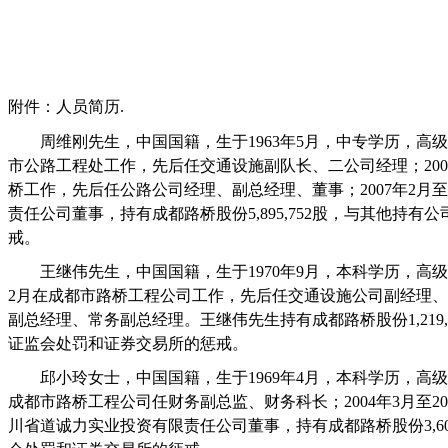
附件：人员简历
.
周维刚先生，中国国籍，生于
1963
年
5
月，中专学历，高级
市公路工程处工作，先后任交通设施副队长、二公司经理；
200
桥工作，先后任公路公司经理、副总经理、董事；
2007
年
2
月至
责任公司董事，持有成都路桥股份
5,895,752
股，与其他持有公
戒。
王继伟先生，中国国籍，生于
1970
年
9
月，本科学历，高级
2
月在成都市路桥工程公司工作，先后任交通设施公司副经理、
副总经理、常务副总经理。王继伟先生持有成都路桥股份
1,219
证监会处罚和证券交易所的惩戒。
邱小玲女士，中国国籍，生于
1969
年
4
月，本科学历，高级
成都市路桥工程公司任财务副总监、财务科长；
2004
年
3
月至
20
川省道诚力实业投资有限责任公司董事，持有成都路桥股份
3,6