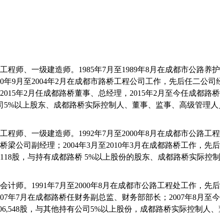
工程师、一级建造师。
1985
年
7
月至
1989
年
8
月在成都市公路养护
0
年
9
月至
2004
年
2
月在成都市路桥工程公司工作，先后任二公司
2015
年
2
月任成都路桥董事、总经理，
2015
年
2
月至今任成都路桥
司
5%
以上股东、成都路桥实际控制人、董事、监事、高级管理人
工程师、一级建造师。
1992
年
7
月至
2000
年
8
月在成都市公路工程
桥梁公司副经理；
2004
年
3
月至
2010
年
3
月在成都路桥工作，先后
,118
股，与持有成都路桥
5%
以上股份的股东、成都路桥实际控
会计师。
1991
年
7
月至
2000
年
8
月在成都市公路工程处工作，先后
07
年
7
月在成都路桥任财务副总监、财务部部长；
2007
年
8
月至今
06,548
股，与其他持有公司
5%
以上股份，成都路桥实际控制人、