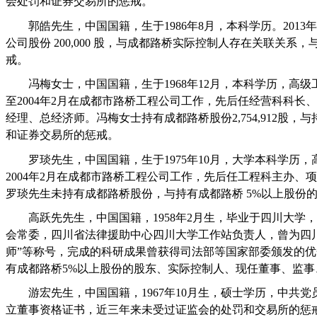
会处罚和证券交易所的惩戒。
郭皓先生，中国国籍，生于
1986
年
8
月，本科学历。
2013
年
公司股份
200,000
股，与成都路桥实际控制人存在关联关系，
戒。
冯梅女士，中国国籍，生于
1968
年
12
月，本科学历，高级
至
2004
年
2
月在成都市路桥工程公司工作，先后任经营科科长、
经理、总经济师。冯梅女士持有成都路桥股份
2,754,912
股，与
和证券交易所的惩戒。
罗琰先生，中国国籍，生于
1975
年
10
月，大学本科学历，
2004
年
2
月在成都市路桥工程公司工作，先后任工程科主办、项
罗琰先生未持有成都路桥股份，与持有成都路桥
5%
以上股份
高跃先先生，中国国籍，
1958
年
2
月生，毕业于四川大学，
会常委，四川省法律援助中心四川大学工作站负责人，曾为四
师
”
等称号，完成的科研成果曾获得司法部等国家部委颁发的优
有成都路桥
5%
以上股份的股东、实际控制人、现任董事、监事
游宏先生，中国国籍，
1967
年
10
月生，硕士学历，中共党
立董事资格证书，近三年来未受过证监会的处罚和交易所的惩