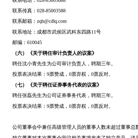
联系电话：
028-85003688
联系传真：
028-85003588
联系邮箱：
zqb@cdlq.com
联系地址：成都市武侯区武科东四路
11
号
邮编：
610045
（六）
《关于聘任审计负责人的议案》
聘任沈小青先生为公司审计负责人，聘期三年。
投票表决结果：
9
票赞成，
0
票弃权，
0
票反对。
（七）
《关于聘任证券事务代表的议案》
聘任张磊先生为公司证券事务代表，聘期三年。
投票表决结果：
9
票赞成，
0
票弃权，
0
票反对。
公司董事会中兼任高级管理人员的董事人数未超过董事总
独立董事对本次董事会审议相关事项发表了独立意见，详