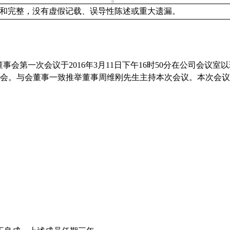
和完整，没有虚假记载、误导性陈述或重大遗漏。
董事会第一次会议于
2016
年
3
月
11
日下午
16
时
50
分在公司会议室以
会。与会董事一致推举董事周维刚先生主持本次会议。本次会议