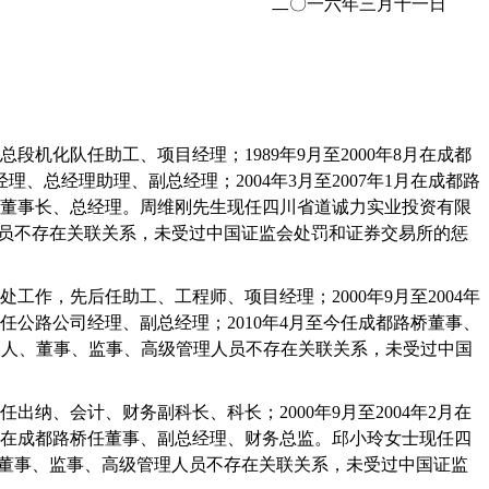
二〇一六年三月十一日
总段机化队任助工、项目经理；
1989
年
9
月至
2000
年
8
月在成都
经理、总经理助理、副总经理；
2004
年
3
月至
2007
年
1
月在成都路
董事长、总经理。周维刚先生现任四川省道诚力实业投资有限
员不存在关联关系，未受过中国证监会处罚和证券交易所的惩
处工作，先后任助工、工程师、项目经理；
2000
年
9
月至
2004
年
任公路公司经理、副总经理；
2010
年
4
月至今任成都路桥董事、
制人、董事、监事、高级管理人员不存在关联关系，未受过中国
任出纳、会计、财务副科长、科长；
2000
年
9
月至
2004
年
2
月在
在成都路桥任董事、副总经理、财务总监。邱小玲女士现任四
董事、监事、高级管理人员不存在关联关系，未受过中国证监