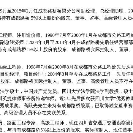
9
月至
2015
年
2
月任成都路桥桥梁分公司副经理、总经理助理，
2
与持有成都路桥
5%
以上股份的股东、董事、监事、高级管理人员
工程师、注册造价师。
1990
年
7
月至
2000
年
1
月在成都市公路工程
副总经济师；
2004
年
3
月至
2013
年
4
月在成都路桥先后任经营部部
持有成都路桥
5%
以上股份的股东、成都路桥实际控制人、董事
高级工程师。
1998
年
7
月至
2000
年
8
月在成都市公路工程处先后从
目副经理、项目经理；
2004
年
3
月至今在成都路桥工作，先后任
的股东、成都路桥实际控制人、董事、监事、高级管理人员不存
法学硕士，中国共产党党员。四川大学法学院法学副教授，硕士
川英捷律师事务所特邀律师。近
5
年先后多次获四川大学
“
优秀教
秀成果奖。高跃先先生未持有成都路桥股票，已取得独立董事资
、高级管理人员不存在关联关系。
员，路面工程专家，高级工程师，现任四川省交通厅交通勘察设
戒，与持有成都路桥
5%
以上股份的股东、实际控制人、现任董事