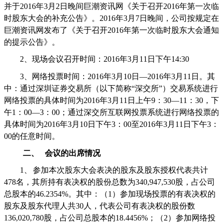
并于
2016
年
3
月
2
日晚间巨潮资讯网《关于召开
2016
年第一次临
时股东大会的补充公告》。
2016
年
3
月
7
日晚间，公司按规定在
巨潮资讯网发布了《关于召开
2016
年第一次临时股东大会通知
的提示公告》。
2
、现场会议召开时间：
2016
年
3
月
11
日下午
14:30
3
、网络投票时间：
2016
年
3
月
10
日—
2016
年
3
月
11
日。其
中：通过深圳证券交易所（以下简称“深交所”）交易系统进行
网络投票的具体时间为
2016
年
3
月
11
日上午
9
：
30
—
11
：
30
，下
午
1
：
00
—
3
：
00
；通过深交所互联网投票系统进行网络投票的
具体时间为
2016
年
3
月
10
日下午
3
：
00
至
2016
年
3
月
11
日下午
3
：
00
的任意时间。
二、
会议的出席情况
1、
参加本次股东大会表决的股东及股东授权代表共计
478
名，其所持有表决权的股份总数为
340,947,530
股，占公司
总股本的
46.2354%
。其中：（
1
）参加现场投票的有表决权的
股东及股东代理人共
30
人，代表公司有表决权的股份数
136,020,780
股，占公司总股本的
18.4456%
；（
2
）参加网络投