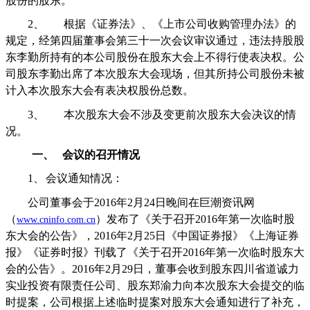
股份的股东。
2、
根据《证券法》、《上市公司收购管理办法》的
规定，经第四届董事会第三十一次会议审议通过，违法持股股
东李勤所持有的本公司股份在股东大会上不得行使表决权。公
司股东李勤出席了本次股东大会现场，但其所持公司股份未被
计入本次股东大会有表决权股份总数。
3、
本次股东大会不涉及变更前次股东大会决议的情
况。
一、
会议的召开情况
1、
会议通知情况：
公司董事会于
2016
年
2
月
24
日晚间在巨潮资讯网
（
）发布了《关于召开
2016
年第一次临时股
www.cninfo.com.cn
东大会的公告》，
2016
年
2
月
25
日《中国证券报》《上海证券
报》《证券时报》刊载了《关于召开
2016
年第一次临时股东大
会的公告》。
2016
年
2
月
29
日，董事会收到股东四川省道诚力
实业投资有限责任公司、股东郑渝力向本次股东大会提交的临
时提案，公司根据上述临时提案对股东大会通知进行了补充，