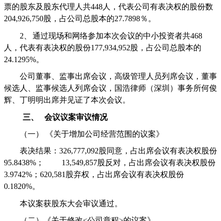
票的股东及股东代理人共
448
人，代表公司有表决权的股份数
204,926,750
股，占公司总股本的
27.7898
％。
2、
通过现场和网络参加本次会议的中小投资者共
468
人，代表有表决权的股份
177,934,952
股，占公司总股本的
24.1295%
。
公司董事、监事出席会议，高级管理人员列席会议，董事
候选人、监事候选人列席会议，国浩律师（深圳）事务所何俊
辉、丁明明出席并见证了本次会议。
三、
会议议案审议情况
（一）
《关于增加公司经营范围的议案》
表决结果：
326,777,092
股同意，占出席会议有表决权股份
95.8438%
；
13,549,857
股反对，占出席会议有表决权股份
3.9742%
；
620,581
股弃权，占出席会议有表决权股份
0.1820%
。
本议案获股东大会审议通过。
（二）《关于修改
<
公司章程
>
的议案》