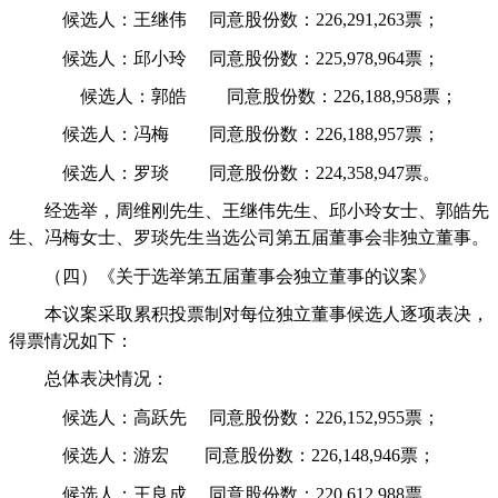
候选人：王继伟
同意股份数：
226,291,263
票；
候选人：邱小玲
同意股份数：
225,978,964
票；
候选人：郭皓
同意股份数：
226,188,958
票；
候选人：冯梅
同意股份数：
226,188,957
票；
候选人：罗琰
同意股份数：
224,358,947
票。
经选举，周维刚先生、王继伟先生、邱小玲女士、郭皓先
生、冯梅女士、罗琰先生当选公司第五届董事会非独立董事。
（四）《关于选举第五届董事会独立董事的议案》
本议案采取累积投票制对每位独立董事候选人逐项表决，
得票情况如下：
总体表决情况：
候选人：高跃先
同意股份数：
226,152,955
票；
候选人：游宏
同意股份数：
226,148,946
票；
候选人：王良成
同意股份数：
220,612,988
票