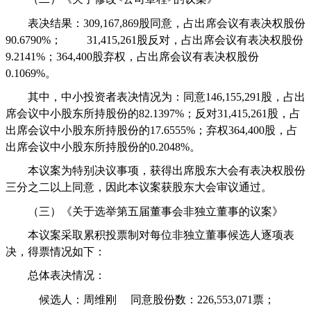
表决结果：
309,167,869
股同意，占出席会议有表决权股份
90.6790%
；
31,415,261
股反对，占出席会议有表决权股份
9.2141%
；
364,400
股弃权，占出席会议有表决权股份
0.1069%
。
其中，中小投资者表决情况为：同意
146,155,291
股，占出
席会议中小股东所持股份的
82.1397%
；反对
31,415,261
股，占
出席会议中小股东所持股份的
17.6555%
；弃权
364,400
股，占
出席会议中小股东所持股份的
0.2048%
。
本议案为特别决议事项，获得出席股东大会有表决权股份
三分之二以上同意，因此本议案获股东大会审议通过。
（三）《关于选举第五届董事会非独立董事的议案》
本议案采取累积投票制对每位非独立董事候选人逐项表
决，得票情况如下：
总体表决情况：
候选人：周维刚
同意股份数：
226,553,071
票；