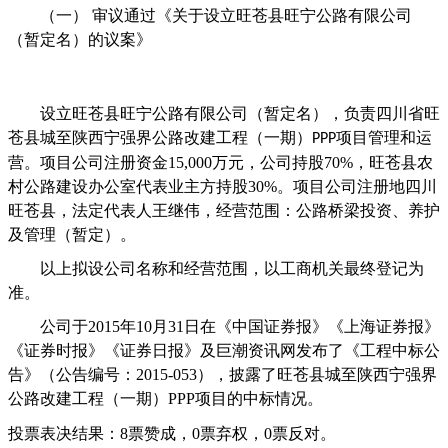
（一）
审议通过《
关于设立旺苍县旺宁公路有限公司
（暂定名）的议案
》
设立
旺苍县旺宁公路有限公司（暂定名），负责四川省旺
苍县城至陕西宁强界公路改建工程（一期）
项目管理和运
PPP
营。项目公司
注册资金
1
5,000
万元，公司持股
70%
，旺苍县农
村公路建设办公室代表业主方持股
30%
。项目公司注册地四川
旺苍县，法定代表人王继伟，经营范围：公路桥梁投资、养护
及管理（暂定）。
以上拟设公司名称和经营范围，以工商机关最终登记为
准。
公司于
2015
年
10
月
31
日在《中国证券报》《上海证券报》
《证券时报》《证券日报》及巨潮资讯网发布了《工程中标公
告》（公告编号：
2015-053
），披露了旺苍县城至陕西宁强界
公路改建工程（一期）
PPP
项目的中标情况。
投票表决结果：
8
票赞成，
0
票弃权，
0
票反对。