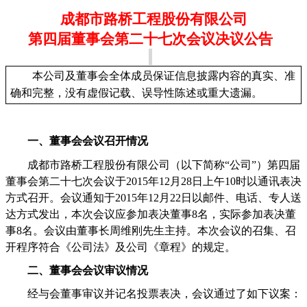
成都市路桥工程股份有限公司
第四届董事会第二十七次会议决议公告
本公司及董事会全体成员保证信息披露内容的真实、准
确和完整，没有虚假记载、误导性陈述或重大遗漏。
一、董事会会议召开情况
成都市路桥工程股份有限公司（以下简称
“
公司
”
）第四届
董事会第二十七次会议于
2015
年
12
月
28
日上午
10
时以通讯表决
方式召开。会议通知于
2015
年
12
月
22
日以邮件、电话、专人送
达方式发出，本次会议应参加表决董事
8
名，实际参加表决董
事
8
名。会议由董事长周维刚先生主持。本次会议的召集、召
开程序符合《公司法》及公司《章程》的规定。
二、董事会会议审议情况
经与会董事审议并记名投票表决，会议通过了如下议案：