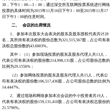
30
，下午
1
：
00—3
：
00
；通过深交所互联网投票系统进行网络
投票的具体时间为
2015
年
11
月
16
日下午
3
：
00
至
2015
年
11
月
17
日下午
3
：
00
的任意时间。
二、
会议的出席情况
1、
参加本次股东大会表决的股东及股东授权代表共计
28
名，其所持有表决权的股份总数为
321,515,567
股，占公司有表
决权总股份数的
43.6003%
。
其中：（
1
）参加现场投票的股东及股东代理人共
13
人，
代表公司有表决权的股份数
214,998,131
股，占公司股份总数的
比例为
29.1556%
；
（
2
）参加网络投票的股东及股东代理人共
15
人，代表公
司有表决权的股份数
106,517,436
股，占公司股份总数的比例为
14.4447%
。
2、
通过现场和网络参加本次会议的中小投资者共
19
人，
代表有表决权的股份
159,131,410
股，占公司有表决权总股份的
21.5796%
。