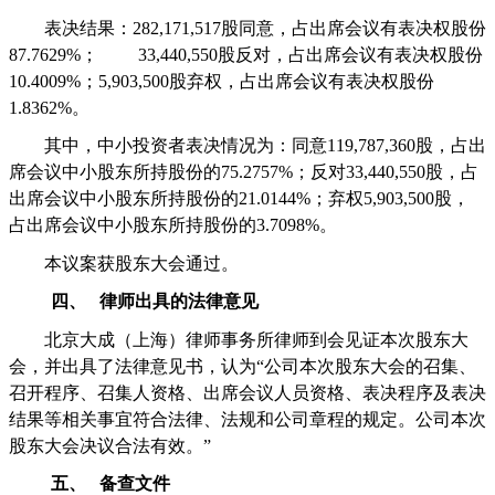
表决结果：
282,171,517
股同意，占出席会议有表决权股份
87.7629%
；
33,440,550
股反对，占出席会议有表决权股份
10.4009%
；
5,903,500
股弃权，占出席会议有表决权股份
1.8362%
。
其中，中小投资者表决情况为：同意
119,787,360
股，占出
席会议中小股东所持股份的
75.2757%
；反对
33,440,550
股，占
出席会议中小股东所持股份的
21.0144%
；弃权
5,903,500
股，
占出席会议中小股东所持股份的
3.7098%
。
本议案获股东大会通过。
四、
律师出具的法律意见
北京大成（上海）律师事务所律师到会见证本次股东大
会，并出具了法律意见书，认为“公司本次股东大会的召集、
召开程序、召集人资格、出席会议人员资格、表决程序及表决
结果等相关事宜符合法律、法规和公司章程的规定。公司本次
股东大会决议合法有效。”
五、
备查文件