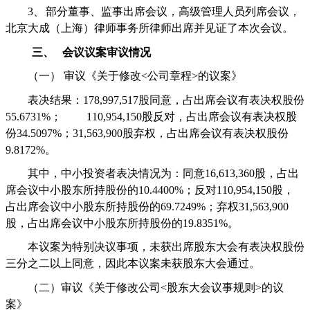
3、
部分董事、监事出席会议，高级管理人员列席会议，
北京大成（上海）律师事务所律师出席并见证了本次会议。
三、
会议议案审议情况
（一）
审议《关于修改
<
公司章程
>
的议案》
表决结果：
178,997,517
股同意，占出席会议有表决权股份
55.6731%
；
110,954,150
股反对，占出席会议有表决权股
份
34.5097%
；
31,563,900
股弃权，占出席会议有表决权股份
9.8172%
。
其中，中小投资者表决情况为：同意
16,613,360
股，占出
席会议中小股东所持股份的
10.4400%
；反对
110,954,150
股，
占出席会议中小股东所持股份的
69.7249%
；弃权
31,563,900
股，占出席会议中小股东所持股份的
19.8351%
。
本议案为特别决议事项，未获出席股东大会有表决权股份
三分之二以上同意，因此本议案未获股东大会通过。
（二）审议《关于修改公司
<
股东大会议事规则
>
的议
案》