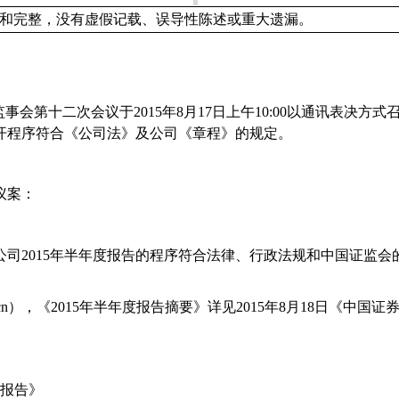
和完整，没有虚假记载、误导性陈述或重大遗漏。
监事会第十二次会议于
2015
年
8
月
17
日上午
10:00
以通讯表决方式
开程序符合《公司法》及公司《章程》的规定。
议案：
公司
2015
年半年度报告的程序符合法律、行政法规和中国证监会
cn
），《
2015
年半年度报告摘要》详见
2015
年
8
月
18
日《中国证
报告》