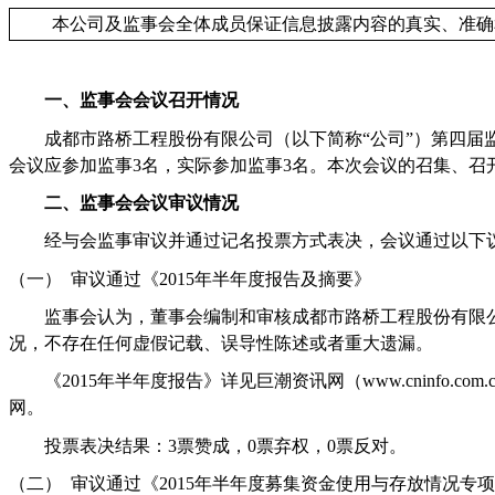
本公司及监事会全体成员保证信息披露内容的真实、准确
一、监事会会议召开情况
成都市路桥工程股份有限公司（以下简称“公司”）第四届
会议应参加监事
3
名，实际参加监事
3
名。本次会议的召集、召
二、监事会会议审议情况
经与会监事审议并通过记名投票方式表决，会议通过以下
（一）
审议通过《
2015
年半年度报告及摘要》
监事会认为，董事会编制和审核成都市路桥工程股份有限
况，不存在任何虚假记载、误导性陈述或者重大遗漏。
《
2015
年半年度报告》详见巨潮资讯网（
www.cninfo.com.
网。
投票表决结果：
3
票赞成，
0
票弃权，
0
票反对。
（二）
审议通过《
2015
年半年度募集资金使用与存放情况专项