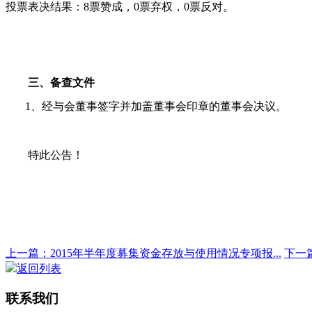
投票表决结果：
8
票赞成，
0
票弃权，
0
票反对。
三、备查文件
1
、经与会董事签字并加盖董事会印章的董事会决议。
特此公告！
上一篇：2015年半年度募集资金存放与使用情况专项报...
下一
返回列表
联系我们