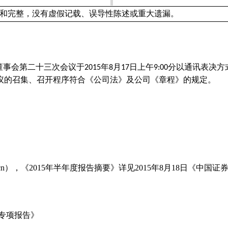
和完整，没有虚假记载、误导性陈述或重大遗漏。
董事会第二十三次会议于
年
月
日上午
分以通讯表决方
2015
8
17
9:00
议的召集、召开程序符合《公司法》及公司《章程》的规定。
cn
），《
2015
年半年度报告摘要》详见
2015
年
8
月
18
日《中国证
专项报告》