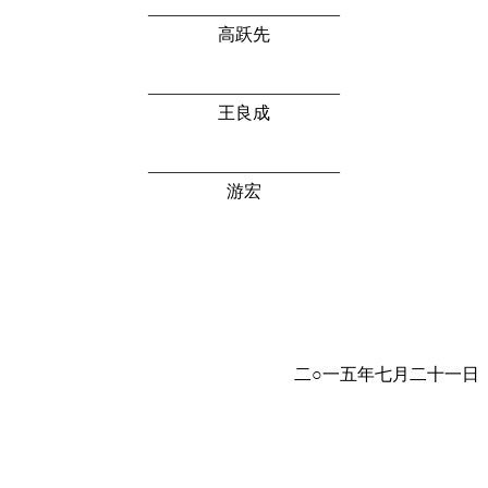
______________________
高跃先
______________________
王良成
______________________
游宏
二○一五年七月二十一日