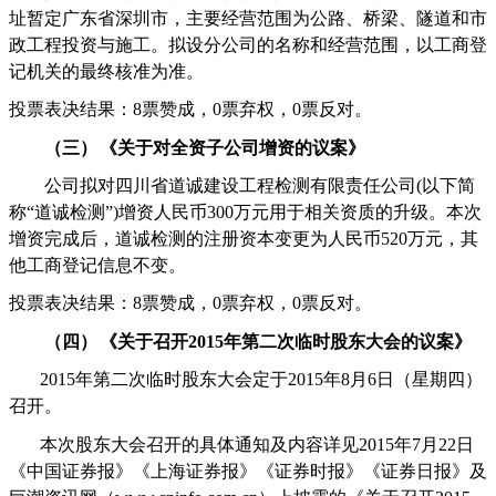
址暂定广东省深圳市，主要经营范围为公路、桥梁、隧道和市
政工程投资与施工。拟设分公司的名称和经营范围，以工商登
记机关的最终核准为准。
投票表决结果：
8
票赞成，
0
票弃权，
0
票反对。
（三）
《关于对全资子公司增资的议案》
公司拟对四川省道诚建设工程检测有限责任公司
(
以下简
称“道诚检测
”
)
增资人民币
300
万元用于相关资质的升级。本次
增资完成后，道诚检测的注册资本变更为人民币
520
万元，其
他工商登记信息不变。
投票表决结果：
8
票赞成，
0
票弃权，
0
票反对。
（四）
《关于召开
2015
年第二次临时股东大会的议案》
2015
年第二次临时股东大会定于
2015
年
8
月
6
日（星期四）
召开。
本次股东大会召开的具体通知及内容详见
2015
年
7
月
22
日
《中国证券报》《上海证券报》《证券时报》《证券日报》及