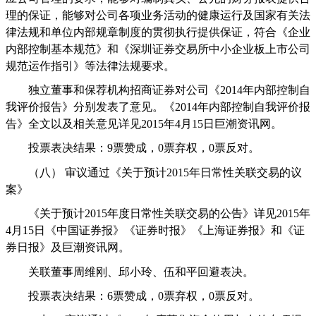
理的保证，能够对公司各项业务活动的健康运行及国家有关法
律法规和单位内部规章制度的贯彻执行提供保证，符合《企业
内部控制基本规范》和《深圳证券交易所中小企业板上市公司
规范运作指引》等法律法规要求。
独立董事和保荐机构
招商证券
对公司《
2014
年内部控制自
我评价报告》分别发表了意见。
《
2014
年内部控制自我评价报
告》全文以及相关意见详见
2015
年
4
月
15
日巨潮资讯网。
投票表决结果：
9
票赞成，
0
票弃权，
0
票反对。
（八）
审议通过《关于预计
2015
年日常性关联交易的议
案》
《关于预计
2015
年度日常性关联交易的公告》详见
2015
年
4
月
15
日《中国证券报》《证券时报》《上海证券报》和《证
券日报》及巨潮资讯网。
关联董事周维刚、邱小玲、伍和平回避表决。
投票表决结果：
6
票赞成，
0
票弃权，
0
票反对。