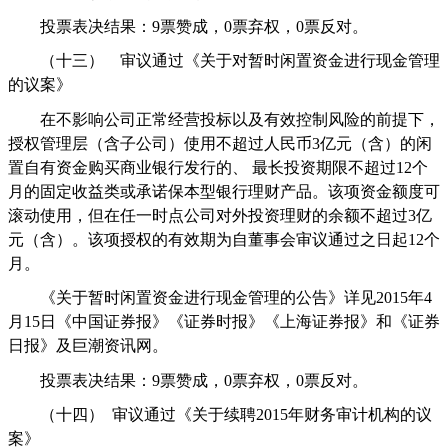
投票表决结果：
9
票赞成，
0
票弃权，
0
票反对。
（十三）
审议通过《关于对暂时闲置资金进行现金管理
的议案》
在不影响公司正常经营投标以及有效控制风险的前提下，
授权管理层（含子公司）使用不超过人民币
3
亿元（含）的闲
置自有资金购买商业银行发行的、
最长投资期限不超过
12
个
月的固定收益类或承诺保本型银行理财产品。该项资金额度可
滚动使用，但在任一时点公司对外投资理财的余额不超过
3
亿
元（含）。该项授权的有效期为自董事会审议通过之日起
12
个
月。
《关于暂时闲置资金进行现金管理的公告》详见
2015
年
4
月
15
日《中国证券报》《证券时报》《上海证券报》和《证券
日报》及巨潮资讯网。
投票表决结果：
9
票赞成，
0
票弃权，
0
票反对。
（十四）
审议通过《关于续聘
2015
年财务审计机构的议
案》