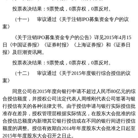
投票表决结果：
9
票赞成，
0
票弃权，
0
票反对。
（十一）
审议通过《关于注销
IPO
募集资金专户的议
案》
《关于注销
IPO
募集资金专户的公告》详见
2015
年
4
月
15
日《中国证券报》《证券时报》《上海证券报》和《证券日
报》及巨潮资讯网。
投票表决结果：
9
票赞成，
0
票弃权，
0
票反对。
（十二）
审议通过《关于
2015
年度银行综合授信的议
案》
同意公司在
2015
年度向银行申请不超过人民币
80
亿元的综
合授信额度，并授权公司法定代表人周维刚代表公司签署与银
行授信有关的各种法律文书。由于授信申请与银行实际授信批
准存在差异，授权管理层根据实际情况，在股东大会批准的综
合授信总额度内新增其它银行授信或在不同的银行间进行授信
额度的调整。授信有效期自
2014
年年度股东大会批准之日起至
2015
年年度股东大会召开之日止。