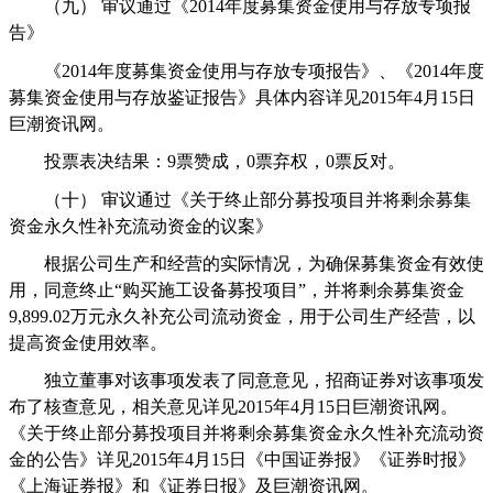
（九）
审议通过《
2014
年度募集资金使用与存放专项报
告》
《
2014
年度募集资金使用与存放专项报告》、《
2014
年度
募集资金使用与存放鉴证报告》具体内容详见
2015
年
4
月
15
日
巨潮资讯网。
投票表决结果：
9
票赞成，
0
票弃权，
0
票反对。
（十）
审议通过《关于终止部分募投项目并将剩余募集
资金永久性补充流动资金的议案》
根据公司生产和经营的实际情况，为确保募集资金有效使
用，同意终止“购买施工设备募投项目”，并将剩余募集资金
9,899.02
万元永久补充公司流动资金，用于公司生产经营，以
提高资金使用效率。
独立董事对该事项发表了同意意见，招商证券对该事项发
布了核查意见，相关意见详见
2015
年
4
月
15
日巨潮资讯网。
《关于终止部分募投项目并将剩余募集资金永久性补充流动资
金的公告》详见
2015
年
4
月
15
日《中国证券报》《证券时报》
《上海证券报》和《证券日报》及巨潮资讯网。