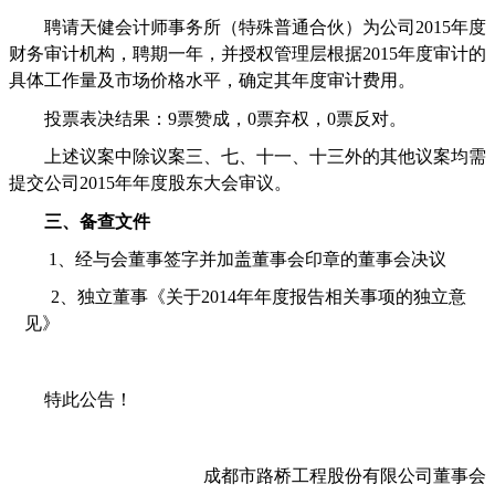
聘请天健会计师事务所（特殊普通合伙）为公司
2015
年度
财务审计机构，聘期一年，并授权管理层根据
2015
年度审计的
具体工作量及市场价格水平，确定其年度审计费用。
投票表决结果：
9
票赞成，
0
票弃权，
0
票反对。
上述议案中除议案三、七、十一、十三外的其他议案均需
提交公司
2015
年年度股东大会审议。
三、备查文件
1
、经与会董事签字并加盖董事会印章的董事会决议
2
、独立董事《关于
2014
年年度报告相关事项的独立意
见》
特此公告！
成都市路桥工程股份有限公司董事会