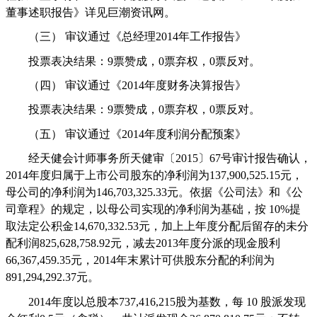
董事述职报告》详见巨潮资讯网。
（三）
审议通过《总经理
2014
年工作报告》
投票表决结果：
9
票赞成，
0
票弃权，
0
票反对。
（四）
审议通过《
2014
年度财务决算报告》
投票表决结果：
9
票赞成，
0
票弃权，
0
票反对。
（五）
审议通过《
2014
年度利润分配预案》
经天健会计师事务所天健审〔
2015
〕
67
号审计报告确认，
2014
年度归属于上市公司股东的净利润为
137,900,525.15
元，
母公司的净利润为
146,703,325.33
元。依据《公司法》和《公
司章程》的规定，以母公司实现的净利润为基础，按
10%
提
取法定公积金
14,670,332.53
元，加上上年度分配后留存的未分
配利润
825,628,758.92
元，减去
2013
年度分派的现金股利
66,367,459.35
元，
2014
年末累计可供股东分配的利润为
891,294,292.37
元。
2014
年度以总股本
737,416,215
股为基数，每
10
股派发现