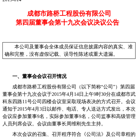
成都市路桥工程股份有限公司
第四届董事会第十九次会议决议公告
本公司及董事会全体成员保证信息披露内容的真实、准
确和完整，没有虚假记载、误导性陈述或重大遗漏。
一、董事会会议召开情况
成都市路桥工程股份有限公司（以下简称“公司”）第四届
董事会第十九次会议于
2015
年
4
月
14
日上午
9
时
30
分在成都市武
科东四路
11
号公司四楼会议室采取现场表决的方式召开。会议
通知于
2015
年
4
月
3
日以邮件、电话、专人送达方式发出，本次
会议应参加董事
9
名，实际参加董事
9
名，公司监事和高级管理
人员列席会议。会议由董事长周维刚先生主持。
本次会议的召集、召开程序符合《公司法》及公司章程的