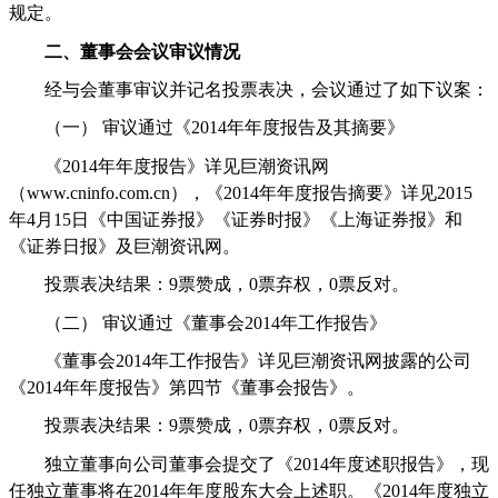
规定。
二、董事会会议审议情况
经与会董事审议并记名投票表决，会议通过了如下议案：
（一）
审议通过《
2014
年年度报告及其摘要》
《
2014
年年度报告》详见巨潮资讯网
（
www.cninfo.com.cn
），《
2014
年年度报告摘要》详见
2015
年
4
月
15
日《中国证券报》《证券时报》《上海证券报》和
《证券日报》及巨潮资讯网。
投票表决结果：
9
票赞成，
0
票弃权，
0
票反对。
（二）
审议通过《董事会
2014
年工作报告》
《董事会
2014
年工作报告》详见巨潮资讯网披露的公司
《
2014
年年度报告》第四节《董事会报告》。
投票表决结果：
9
票赞成，
0
票弃权，
0
票反对。
独立董事向公司董事会提交了《
2014
年度述职报告》，现
任独立董事将在
2014
年年度股东大会上述职。《
2014
年度独立