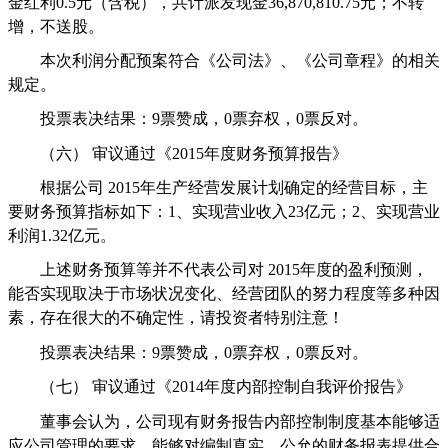
金红利
0.5
元（含税），共计派发现金
36,870,810.75
元；不转
增，不送股。
本次利润分配预案符合《公司法》、《公司章程》的相关
规定。
投票表决结果：
9
票赞成，
0
票弃权，
0
票反对。
（六）
审议通过《
2015
年度财务预算报告》
根据公司
2015
年生产经营发展计划确定的经营目标，主
要财务预算指标如下：
1
、实现营业收入
23
亿元；
2
、实现营业
利润
1.32
亿元。
上述财务预算等并不代表公司对
2015
年度的盈利预测，
能否实现取决于市场状况变化、经营团队的努力程度等多种因
素，存在很大的不确定性，请投资者特别注意！
投票表决结果：
9
票赞成，
0
票弃权，
0
票反对。
（七）
审议通过《
2014
年度内部控制自我评价报告》
董事会认为，
公司现有财务报告内部控制制度基本能够适
应公司管理的要求，能够对编制真实、公允的财务报表提供合