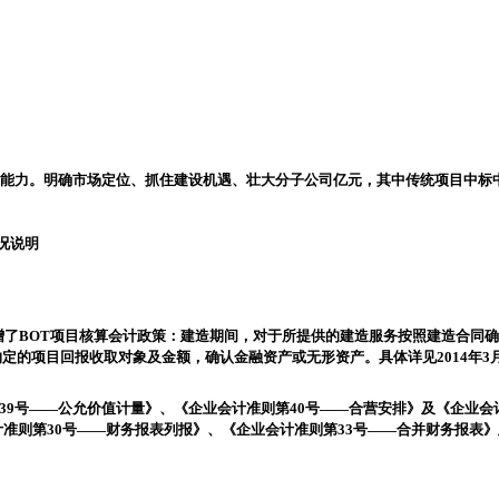
能力。
明确市场定位、抓住建设机遇、壮大分子公司
亿元，其中传统项目中标
况说明
增了
BOT
项目核算会计政策：建造期间，对于所提供的建造服务按照建造合同确
约定的项目回报收取对象及金额，确认金融资产或无形资产。具体详见
2014
年
3
39
号
——
公允价值计量》、《企业会计准则第
40
号
——
合营安排》及《企业会
计准则第
30
号
——
财务报表列报》、《企业会计准则第
33
号
——
合并财务报表》