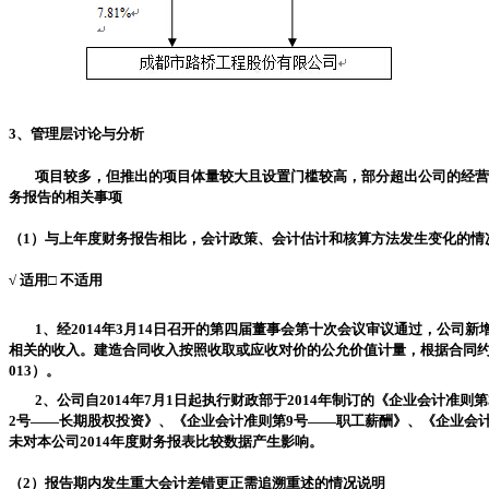
3
、管理层讨论与分析
项目较多，但推出的项目体量较大且设置门槛较高，部分超出公司的经营
务报告的相关事项
（
1
）与上年度财务报告相比，会计政策、会计估计和核算方法发生变化的情
√
适用
□
不适用
1
、经
2014
年
3
月
14
日召开的第四届董事会第十次会议审议通过，公司新
相关的收入。建造合同收入按照收取或应收对价的公允价值计量，根据合同
013
）。
2
、公司自
2014
年
7
月
1
日起执行财政部于
2014
年制订的《企业会计准则第
2
号
——
长期股权投资》、《企业会计准则第
9
号
——
职工薪酬》、《企业会
未对本公司
2014
年度财务报表比较数据产生影响。
（
2
）报告期内发生重大会计差错更正需追溯重述的情况说明