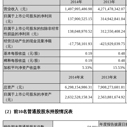
2014
年
2013
年
营业收入（元）
1,497,995,486.98
4,271,478,342.07
归属于上市公司股东的净利润
137,900,525.15
314,942,841.04
（元）
归属于上市公司股东的扣除非经常
138,048,970.52
312,550,408.24
性损益的净利润（元）
经营活动产生的现金流量净额
-17,758,101.93
-423,929,039.75
（元）
基本每股收益（元
/
股）
0.19
0.48
稀释每股收益（元
/
股）
0.19
0.48
加权平均净资产收益率
5.33%
15.53%
2014
年末
2013
年末
总资产（元）
6,298,154,986.31
7,908,273,681.81
归属于上市公司股东的净资产
2,632,528,158.34
2,563,881,674.92
（元）
（
2
）前
10
名普通股股东持股情况表
年度报告披露日
报告期末普通股股东总数