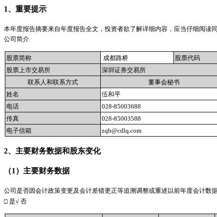
1
、重要提示
本年度报告摘要来自年度报告全文，投资者欲了解详细内容，应当仔细阅读
公司简介
股票简称
成都路桥
股票代码
股票上市交易所
深圳证券交易所
联系人和联系方式
董事会秘书
姓名
伍和平
电话
028-85003688
传真
028-85003588
电子信箱
zqb@cdlq.com
2
、主要财务数据和股东变化
（
1
）主要财务数据
公司是否因会计政策变更及会计差错更正等追溯调整或重述以前年度会计数
□
是
√
否