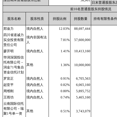
58,901
日末普通股股东
前
10
名普通股股东持股情况
股东名称
股东性质
持股比例
持股数量
持有有限售条
郑渝力
境内自然人
12.03%
88,697,444
四川省道诚力
境内非国有法
实业投资有限
7.81%
57,600,000
人
责任公司
廖开明
境内自然人
1.41%
10,413,160
华润深国投信
托有限公司－
其他
1.36%
10,000,000
润金
71
号集合
资金信托计划
罗宣正
境内自然人
0.91%
6,705,563
赵亚平
境内自然人
0.82%
6,065,160
周维刚
境内自然人
0.80%
5,895,752
王雨功
境内自然人
0.74%
5,465,160
云南国际信托
有限公司－瑞
其他
0.51%
3,743,079
聚
1
号单一资