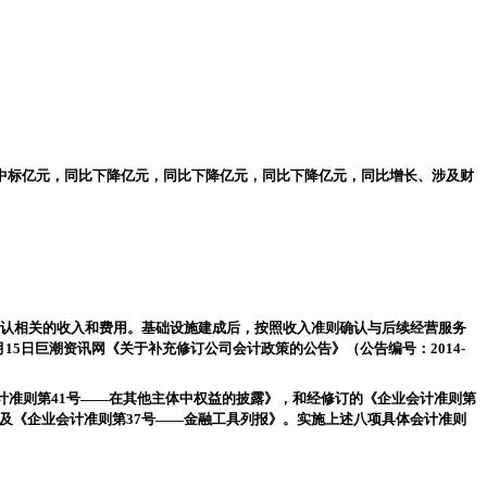
中标
亿元，同比下降
亿元，同比下降
亿元，同比下降
亿元，同比增长
、涉及财
认相关的收入和费用。基础设施建成后，按照收入准则确认与后续经营服务
月
15
日巨潮资讯网《关于补充修订公司会计政策的公告》（公告编号：
2014-
计准则第
41
号
——
在其他主体中权益的披露》，和经修订的《企业会计准则第
及《企业会计准则第
37
号
——
金融工具列报》。实施上述八项具体会计准则