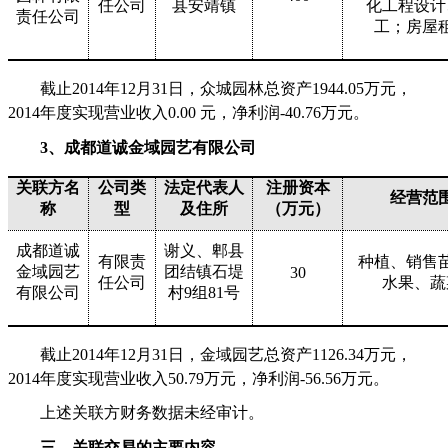
任公司
县安靖镇
化工程设计
责任公司
工；房屋
截止
2014
年
12
月
31
日，众城园林总资产
1944.05
万元，
2014
年度实现营业收入
0.00
元，净利润
-40.76
万元。
3
、成都道诚金域园艺有限公司
关联方名
公司类
法定代表人
注册资本
经营范
称
型
及住所
（万元）
成都道诚
谢义、郫县
有限责
种植、销售
金域园艺
团结镇石堤
30
任公司
水果、蔬
有限公司
村
9
组
81
号
截止
2014
年
12
月
31
日，金域园艺总资产
1126.34
万元，
2014
年度实现营业收入
50.79
万元，净利润
-56.56
万元。
上述关联方财务数据未经审计。
三、关联交易的主要内容