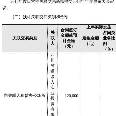
2015
年度日常性关联交易尚需提交
2014
年年度股东大会审
议。
（二）预计关联交易类别和金额
上年实际发生
合同签订
关
占同类
金额或预
关联交易类别
联
发生金额
业务比
计金额
人
（元）
例
（元）
（％）
四
川
省
道
诚
力
实
业
向关联人租赁办公场所
120,000
—
投
资
有
限