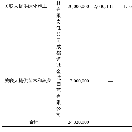
林
关联人提供绿化施工
20,000,000
2,036,318
1.16
有
限
责
任
公
司
成
都
道
诚
金
域
关联人提供苗木和蔬菜
3,000,000
—
园
艺
有
限
公
司
合计
24,320,000