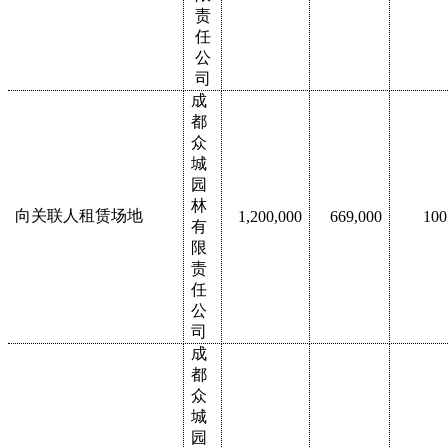
责
任
公
司
成
都
众
城
园
林
向关联人租赁场地
1,200,000
669,000
100
有
限
责
任
公
司
成
都
众
城
园