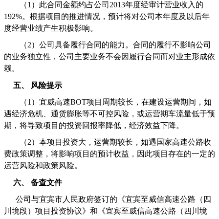
（
1
）此合同金额约占公司
2013
年度经审计营业收入的
192%
。根据项目的推进情况，预计将对公司本年度及以后年
度经营业绩产生积极影响。
（
2
）公司具备履行合同的能力。合同的履行不影响公司
的业务独立性，公司主要业务不会因履行合同而对业主形成依
赖。
五、
风险提示
（
1
）宜威高速
BOT
项目周期较长，在建设运营期间，如
遇经济危机、通货膨胀等不可控风险，或运营期车流量低于预
期，将导致项目的投资回报率降低，经济效益下降。
（
2
）本项目投资大，运营期较长，如遇国家高速公路收
费政策调整，将影响项目的预计收益，因此项目存在的一定的
运营风险和政策风险。
六、
备查文件
公司与宜宾市人民政府签订的《
宜宾至威信高速公路（四
川境段）项目投资协议
》和《
宜宾至威信高速公路（四川境