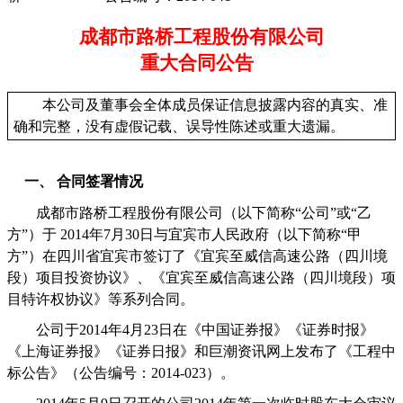
成都市路桥工程股份有限公司
重大合同公告
本公司及董事会全体成员保证信息披露内容的真实、准
确和完整，没有虚假记载、误导性陈述或重大遗漏。
一、
合同签署情况
成都市路桥工程股份有限公司（以下简称
“
公司
”
或
“
乙
方
”
）于
2014
年
7
月
30
日与宜宾市人民政府（以下简称“甲
方”）在四川省宜宾市签订了《宜宾至威信高速公路（四川境
段）项目投资协议》、《宜宾至威信高速公路（四川境段）项
目特许权协议》等系列合同。
公司于
2014
年
4
月
23
日在《中国证券报》《证券时报》
《上海证券报》《证券日报》和巨潮资讯网上发布了《工程中
标公告》（公告编号：
2014-023
）。