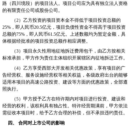
路（四川境段）的项目法人。项目公司应为具有独立法人资格
的有限责任公司或股份公司。
（
2
）乙方投资的项目资本金不得低于项目投资总额的
25%
，即人民币
20.5
亿元，项目负债性资金不得高于项目投资
总额的
75%
，即人民币
61.5
亿元。上述数额均为暂定金额，具
体根据经批准的项目投资总额作相应调整。
（
3
）项目永久性用地征地拆迁费用包干，由乙方按相关
标准承担，甲方作为责任主体组织开展辖区内征地拆迁工作。
（
4
）乙方享受西部大开发相关优惠政策，享有项目的广
告经营权、服务设施经营权等相关权益，各级政府出台的能够
适用本项目的高速公路投资、建设等方面的优惠政策，全部遵
照执行。
（
5
）甲方授予乙方在特许期内对项目进行投资、建设和
经营的权利，该权利具有独占性。特许经营期满前，甲方依法
需征收本项目时，给予乙方合理的补偿，但不承担违约责任。
四、
合同对上市公司的影响