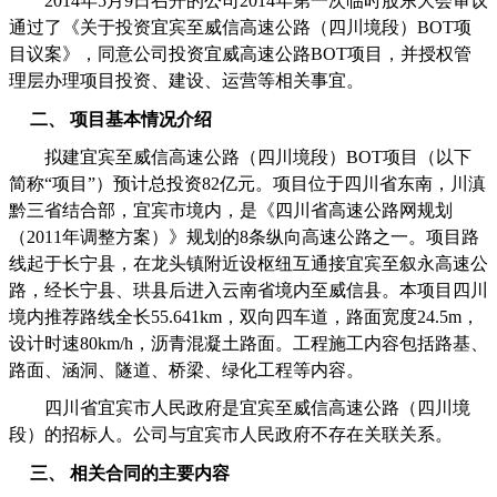
2014
年
5
月
9
日召开的公司
2014
年第一次临时股东大会审议
通过了《关于投资宜宾至威信高速公路（四川境段）
BOT
项
目议案》，同意公司投资宜威高速公路
BOT
项目，并授权管
理层办理项目投资、建设、运营等相关事宜。
二、
项目基本情况介绍
拟建宜宾至威信高速公路（四川境段）
BOT
项目（以下
简称“项目”）预计总投资
82
亿元。项目位于四川省东南，川滇
黔三省结合部，宜宾市境内，是《四川省高速公路网规划
（
2011
年调整方案）》规划的
8
条纵向高速公路之一。项目路
线起于长宁县，在龙头镇附近设枢纽互通接宜宾至叙永高速公
路，经长宁县、珙县后进入云南省境内至威信县。本项目四川
境内推荐路线全长
55.641km
，双向四车道，路面宽度
24.5m
，
设计时速
80km/h
，沥青混凝土路面。工程施工内容包括路基、
路面、涵洞、隧道、桥梁、绿化工程等内容。
四川省宜宾市人民政府是宜宾至威信高速公路（四川境
段）的招标人。公司与宜宾市人民政府不存在关联关系。
三、
相关合同的主要内容