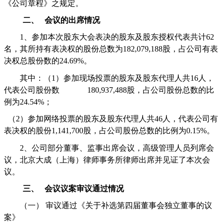
《公司章程》之规定。
二、
会议的出席情况
1
、参加本次股东大会表决的股东及股东授权代表共计
62
名，其所持有表决权的股份总数为
182,079,188
股，占公司有表
决权总股份数的
24.69
%
。
其中：（
1
）参加现场投票的股东及股东代理人共
16
人，
代表公司股份数
180,937,488
股，占公司股份总数的比
例为
24.54%
；
（
2
）参加网络投票的股东及股东代理人共
46
人，代表公司有
表决权的股份
1,141,700
股，占公司股份总数的比例为
0.15%
。
2
、公司部分董事、监事出席会议，高级管理人员列席会
议，北京大成（上海）律师事务所律师出席并见证了本次会
议。
三、
会议议案审议通过情况
（一）
审议通过《关于补选第四届董事会独立董事的议
案》