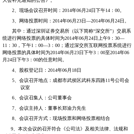
大会补充通知的公告》
。
2、
现场会议召开时间：
2014
年
06
月
24
日下午
14
：
0
0
。
3、
网络投票时间：
2014
年
06
月
23
日—
2014
年
06
月
24
日。
其中：通过深圳证券交易所（以下简称“深交所”）交易系
统进行网络投票的具体时间为
2014
年
06
月
24
日上午
9
：
30
—
11
：
30
，下午
1
：
00
—
3
：
00
；通过深交所互联网投票系统进行
网络投票的具体时间为
2014
年
06
月
23
日下午
3
：
00
至
2014
年
06
月
24
日下午
3
：
00
的任意时间。
4、
股权登记日：
2014
年
06
月
18
日
5、
会议召开地点：成都市武侯区武科东四路
11
号公司会
议室
6、
会议召集人：公司董事会
7、
会议主持人：董事长郑渝力先生
8、
会议召开方式：现场投票和网络投票相结合
9、
本次会议的召开符合《公司法》及相关法律、法规和