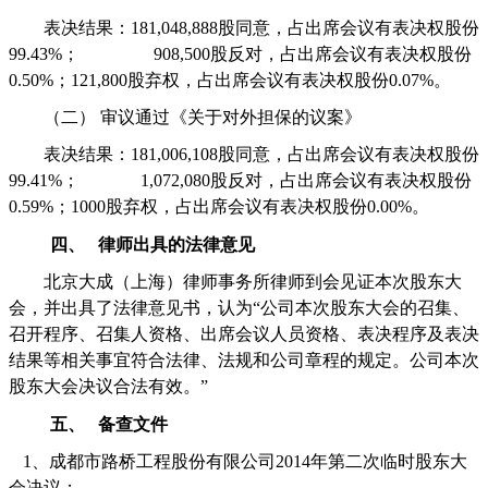
表决结果：
181,048,888
股同意，占出席会议有表决权股份
99.43%
；
908,500
股反对
，
占出席会议有表决权股份
0.50%
；
121,800
股弃权，占出席会议有表决权股份
0.07%
。
（二）
审议通过《关于对外担保的议案》
表决结果：
181,006,108
股同意，占出席会议有表决权股份
99.41%
；
1,072,080
股反对
，
占出席会议有表决权股份
0.59%
；
1000
股弃权，占出席会议有表决权股份
0.00%
。
四、
律师出具的法律意见
北京大成（上海）律师事务所律师到会见证本次股东大
会，并出具了法律意见书，认为“公司本次股东大会的召集、
召开程序、召集人资格、出席会议人员资格、表决程序及表决
结果等相关事宜符合法律、法规和公司章程的规定。公司本次
股东大会决议合法有效。”
五、
备查文件
1
、成都市路桥工程股份有限公司
2014
年第二次临时股东大
会决议；