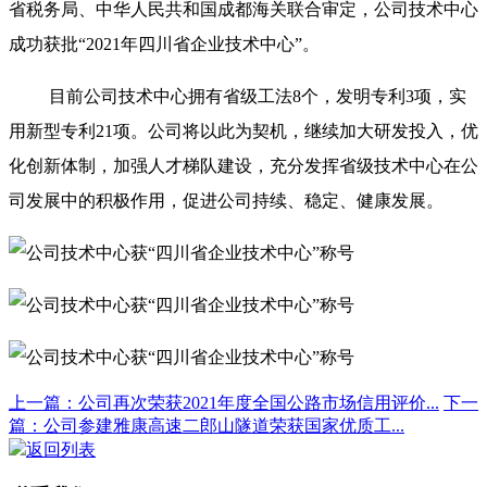
省税务局、中华人民共和国成都海关联合审定，公司技术中心
成功获批“
2021
年四川省企业技术中心”。
目前公司技术中心拥有省级工法
8
个，发明专利
3
项，实
用新型专利
21
项。公司将以此为契机，继续加大研发投入，优
化创新体制，加强人才梯队建设，充分发挥省级技术中心在公
司发展中的积极作用，促进公司持续、稳定、健康发展。
上一篇：公司再次荣获2021年度全国公路市场信用评价...
下一
篇：公司参建雅康高速二郎山隧道荣获国家优质工...
返回列表