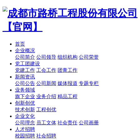
首页
企业概况
公司简介
公司领导
组织机构
公司荣誉
党工团建设
党建工作
工会工作
团青工作
新闻资讯
公司公告
公司新闻
媒体报道
专题专栏
业务领域
旗下企业
业务介绍
精品工程
创新创优
技术创新
工程创优
企业文化
公司理念
员工文体
社会责任
公司画册
人才招聘
校园招聘
社会招聘