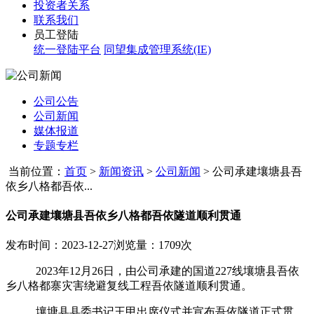
投资者关系
联系我们
员工登陆
统一登陆平台
同望集成管理系统(IE)
公司公告
公司新闻
媒体报道
专题专栏
当前位置：
首页
>
新闻资讯
>
公司新闻
>
公司承建壤塘县吾
依乡八格都吾依...
公司承建壤塘县吾依乡八格都吾依隧道顺利贯通
发布时间：2023-12-27
浏览量：1709次
2023年12月
26
日，由公司承建的国道
227
线壤塘县吾依
乡八格都寨灾害绕避复线工程吾依隧道顺利贯通。
壤塘县县委书记王甲出席仪式并宣布吾依隧道正式贯