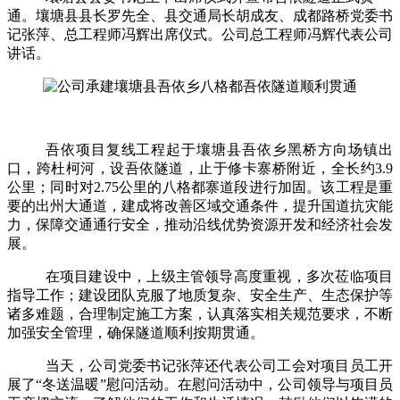
通。壤塘县县长罗先全、县交通局长胡成友、成都路桥党委书
记张萍、总工程师冯辉出席仪式。公司总工程师冯辉代表公司
讲话。
吾依项目复线工程起于壤塘县吾依乡黑桥方向场镇出
口，跨杜柯河，设吾依隧道，止于修卡寨桥附近，全长约
3.9
公里；同时对
2.75
公里的八格都寨道段进行加固。该工程是重
要的出州大通道，建成将改善区域交通条件，提升国道抗灾能
力，保障交通通行安全，推动沿线优势资源开发和经济社会发
展。
在项目建设中，上级主管领导高度重视，多次莅临项目
指导工作；建设团队克服了地质复杂、安全生产、生态保护等
诸多难题，合理制定施工方案，认真落实相关规范要求，不断
加强安全管理，确保隧道顺利按期贯通。
当天，公司党委书记张萍还代表公司工会对项目员工开
展了“冬送温暖”慰问活动。在慰问活动中，公司领导与项目员