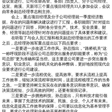
会议室进行。公司在蓉高管、各部门负责人、分子公司经理、
达宣、南溪、天新邛三个重点项目经理共33人参加会议，会议
由常务副总经理李志刚主持。
会上，重点项目经理及分子公司经理就一季度经济数
据、存在的问题和解决建议进行了汇报，各职能部门针对提出
的问题进行了回答，同时各分管生产、技术、安全质量、财
务、经营等副总经理针对存在的问题提出了具体要求和建议。
在听取了与会人员汇报和相关副总经理做出的工作要求
之后，总经理孙旭军重点提出以下四点要求：
一是要进一步改进工作作风。孙总指出，“路桥机关”这
一称呼现阶段不适应公司总部突出服务的职能要求，称为“公
司总部”更为准确和妥当些。这主要是公司要进一步突出服务
意识、职业意识、去掉机关化的各种弊病，更好地按照现代企
业要求进行公司建设。
二是要进一步流程优化、提高效率。要求从流程上提高
工作效率，缩短决策流程审批时间，这是流程梳理工作的当务
之急。一定要坚持树立实实在在的服务意识和效率意识。确保
决策流程短、少且高效的同时，还要有留痕记录。
三是要进一步拥抱科技。孙总提出，只有科技才能引领
未来，掌握了先进技术的国家、民族、企业、个人才有未来。
信息化是提高工作效率的保障，公司要以信息化为基本管理手
段，要求公文处理和业务的开展都要信息化。