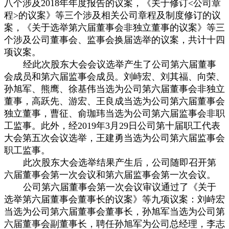
八个涉及
2018
年年度报告的议案，《关于修订
<
公司章
程
>
的议案》等三个涉及相关公司章程及制度修订的议
案，《关于选举第六届董事会非独立董事的议案》等三
个涉及公司董事会、监事会换届选举的议案，共计十四
项议案。
经此次股东大会会议选举产生了公司第六届董事
会成员和第六届监事会成员。刘峙宏、刘其福、向荣、
孙旭军、熊鹰、徐基伟当选为公司第六届董事会非独立
董事，高跃先、游宏、王良成当选为公司第六届董事会
独立董事，曹征、俞珈玮当选为公司第六届监事会非职
工监事。此外，经
2019
年
3
月
29
日公司第十届职工代表
大会第五次会议选举，王建勇当选为公司第六届监事会
职工监事。
此次股东大会选举结果产生后，公司随即召开第
六届董事会第一次会议和第六届监事会第一次会议。
公司第六届董事会第一次会议审议通过了《关于
选举第六届董事会董事长的议案》等九项议案：刘峙宏
当选为公司第六届董事会董事长，孙旭军当选为公司第
六届董事会副董事长，聘任孙旭军为公司总经理，李志