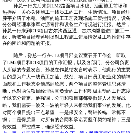
孙总一行先后来到LM2路面项目水稳、油面施工前场和
热拌站，关心关怀施工一线员工的工作、生活情况。项目经理
滕宇介绍了水稳、油面的施工工艺及现场施工管控情况，设备
分公司经理李张军对沥青拌和设备生产情况进行汇报。然后，
孙总一行来到C13项目古尔沟西互通、古尔沟隧道进口施工一
线，听取项目经理蒋明扬对工程施工进展情况及工程推进中存
在的困难和问题的汇报。
随后，
孙总一行在C13项目部会议室召开工作会，听取
了LM2项目和C13项目的工作汇报，以及各部门、分公司负责
人所做的专题发言。孙
总
在作总结发言时表示，他此行的主要
目的是为广大一线
员工
加油、鼓劲。项目部
员工
职业化的精神
面貌和工作状态令他感到欣慰，两个项目的整体管理思路清
晰，他对两位项目经理认真负责的工作和积极主动的工作态度
予以充分肯定。他强调，公司和项目部都要做好人才发展战
略，我们需要一波又一波的年轻人来推动我们事业的发展。他
对两个项目提出三点希望：一是保安全，警钟长鸣、常抓不
懈；二是保质量，对所有的合同和承诺要坚守契约精神；三是
保效益，严控成本，确保经济效益。