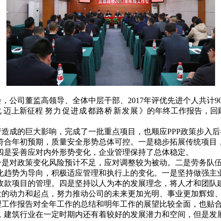
作会，公司董监高领导、全体中层干部、2017年评优先进个人共
 迈上新征程
努力促进成都路桥新发展
》的年终工作报告，回顾
生产造成的巨大影响，完成了一批重点项目，也顺应PPP政策步入
符合年初预期，质量安全形势总体可控。一是稳步拓展传统项目
四是妥善应对内外形势变化，企业管理保持了总体稳定。
一是对政策变化风险预计不足，应对调整较为被动。二是劳务队
化趋势为导向，积极适应管理和执行上的变化。一是坚持做强主
收款项目的管理。四是坚持以人为本的发展理念，将人才和团队
发的动力和起点，努力推动公司的未来更加光明、事业更加辉煌
理工作报告对全年工作的总结和明年工作的展望比较全面，也贴
，建筑行业在一定时期内还有着较好的发展潜力和空间，但是发