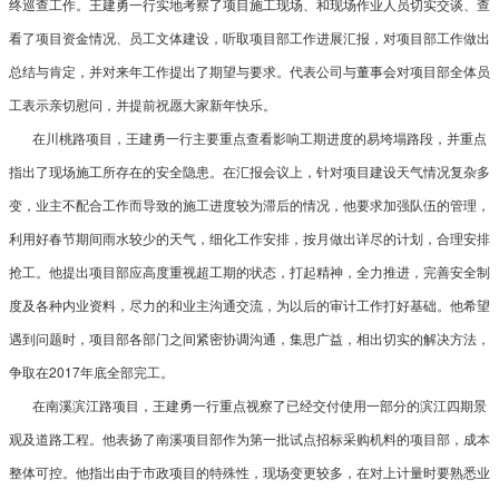
终巡查工作。王建勇一行实地考察了项目施工现场、和现场作业人员切实交谈、查
看了项目资金情况、员工文体建设，听取项目部工作进展汇报，对项目部工作做出
总结与肯定，并对来年工作提出了期望与要求。代表公司与董事会对项目部全体员
工表示亲切慰问，并提前祝愿大家新年快乐。
在川桃路项目，王建勇一行主要重点查看影响工期进度的易垮塌路段，并重点
指出了现场施工所存在的安全隐患。在汇报会议上，针对项目建设天气情况复杂多
变，业主不配合工作而导致的施工进度较为滞后的情况，他要求加强队伍的管理，
利用好春节期间雨水较少的天气，细化工作安排，按月做出详尽的计划，合理安排
抢工。他提出项目部应高度重视超工期的状态，打起精神，全力推进，完善安全制
度及各种内业资料，尽力的和业主沟通交流，为以后的审计工作打好基础。他希望
遇到问题时，项目部各部门之间紧密协调沟通，集思广益，相出切实的解决方法，
争取在2017年底全部完工。
在南溪滨江路项目，王建勇一行重点视察了已经交付使用一部分的滨江四期景
观及道路工程。他表扬了南溪项目部作为第一批试点招标采购机料的项目部，成本
整体可控。他指出由于市政项目的特殊性，现场变更较多，在对上计量时要熟悉业