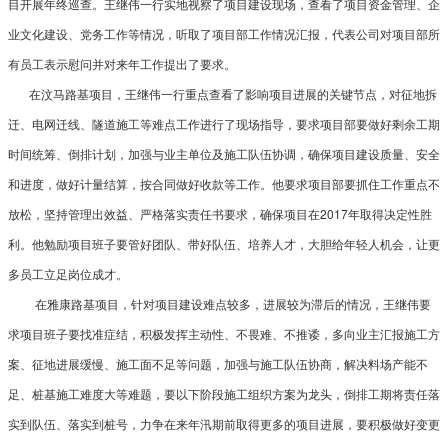
目开展年终巡查。王继伟一行实地视察了项目建设现场，查看了项目资金管理、企
业文化建设、党务工作等情况，听取了项目部工作情况汇报，代表公司对项目部所
有员工表示慰问并对来年工作提出了要求。
在汶马路基项目，王继伟一行重点查看了影响项目进展的关键节点，对征地拆
迁、电网迁线、隧道施工等难点工作进行了现场指导，要求项目部要做好剩余工期
时间统筹、倒排计划，加强与业主单位及施工队伍协调，确保项目建设质量、安全
和进度，做好计量结算，按合同做好收款等工作。他要求项目部要抓住工作重点不
放松，坚持管理出效益、严格落实责任书要求，确保项目在2017年取得决定性胜
利。他勉励项目班子要管好团队、带好队伍、培养人才，大胆给年轻人机会，让更
多员工立足岗位成才。
在雅康路基项目，针对项目建设难点较多，进展较为滞后的情况，王继伟要
求项目班子要找准症结，积极发挥主动性、不畏难、不推诿，多向业主汇报施工方
案、征地进展缓慢、施工面不足等问题，加强与施工队伍协商，解决料场产能不
足、桩基施工难度大等难题，要以下阶段施工组织方案为龙头，倒排工期将责任落
实到队伍、落实到桩号，力争在来年汛期前取得更多的项目进展，要积极做好变更