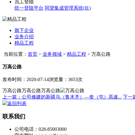
员工登陆
统一登陆平台
同望集成管理系统(IE)
旗下企业
业务介绍
精品工程
当前位置：
首页
>
业务领域
>
精品工程
>
万高公路
万高公路
发布时间：2020-07-14
浏览量：3653次
万高公路万高公路万高公路
上一篇：公司修建的新疆乌（鲁木齐）—奎（屯）高速...
下一
返回列表
联系我们
公司电话：028-85003000