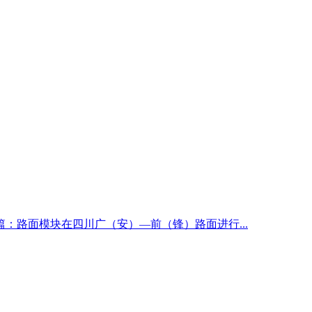
篇：路面模块在四川广（安）—前（锋）路面进行...