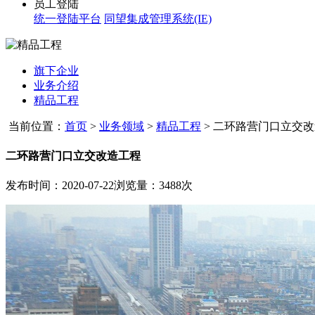
员工登陆
统一登陆平台
同望集成管理系统(IE)
旗下企业
业务介绍
精品工程
当前位置：
首页
>
业务领域
>
精品工程
>
二环路营门口立交改
二环路营门口立交改造工程
发布时间：2020-07-22
浏览量：3488次