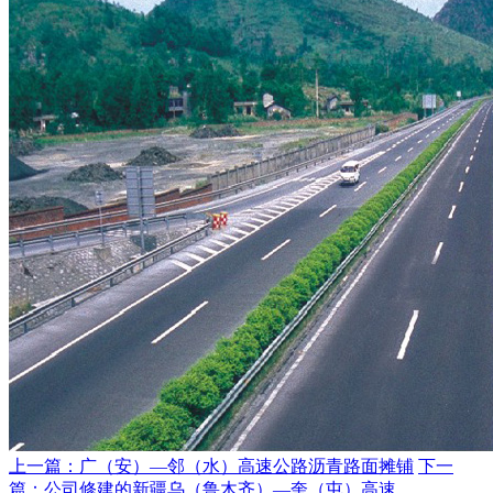
上一篇：广（安）—邻（水）高速公路沥青路面摊铺
下一
篇：公司修建的新疆乌（鲁木齐）—奎（屯）高速...