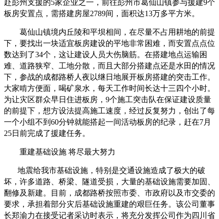
赴彭州支援的5家企业之一，前往彭州市葛仙山镇参与援建9个
板房安置点，需搭建房屋2789间，面积达13万多平方米。
葛仙山镇境内丘陵和平坝相间，在尽量不占用耕地的前提
下，要找出一块适宜板房建设的平地非常困难，而安置点点位
数达到了34个，这让建设人员大伤脑筋。在搭建地点运输困
难、道路狭窄、工地分散，而且大部分搭建点还是水田的情况
下，参战的成都路桥人夜以继日地展开板房搭建的突击工作。
大家啃方便面，喝矿泉水，每天工作时间长达十三四个小时。
为让灾区群众早日住进板房，9个施工突击队在保证建设质量
的前提下，想方设法提高施工速度，经过反复努力，创出了每
一个小组不到60分钟就能搭起一间活动板房的纪录，赶在7月
25日前完成了援建任务。
重建基础设施 将尽最大努力
地震给我市基础设施，特别是交通设施造成了极大的破
坏，许多道路、桥梁、隧道受损，大量的基础设施需要加固、
翻修及新建。目前，成都路桥按照市委、市政府以及市交委的
要求，承担着部分灾后基础设施重建的艰巨任务。该公司董事
长郑渝力在接受记者采访时表示，将充分发挥公司作为四川省