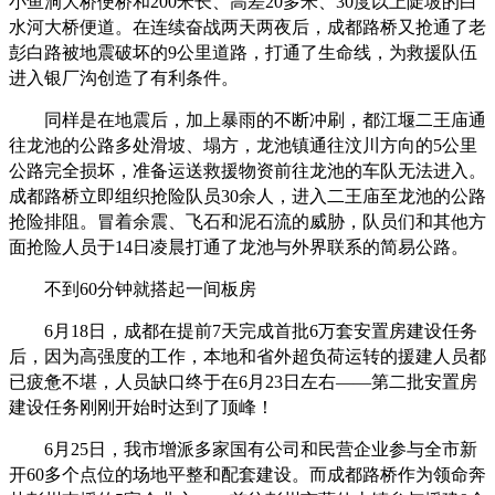
小鱼洞大桥便桥和200米长、高差20多米、30度以上陡坡的白
水河大桥便道。在连续奋战两天两夜后，成都路桥又抢通了老
彭白路被地震破坏的9公里道路，打通了生命线，为救援队伍
进入银厂沟创造了有利条件。
同样是在地震后，加上暴雨的不断冲刷，都江堰二王庙通
往龙池的公路多处滑坡、塌方，龙池镇通往汶川方向的5公里
公路完全损坏，准备运送救援物资前往龙池的车队无法进入。
成都路桥立即组织抢险队员30余人，进入二王庙至龙池的公路
抢险排阻。冒着余震、飞石和泥石流的威胁，队员们和其他方
面抢险人员于14日凌晨打通了龙池与外界联系的简易公路。
不到60分钟就搭起一间板房
6月18日，成都在提前7天完成首批6万套安置房建设任务
后，因为高强度的工作，本地和省外超负荷运转的援建人员都
已疲惫不堪，人员缺口终于在6月23日左右——第二批安置房
建设任务刚刚开始时达到了顶峰！
6月25日，我市增派多家国有公司和民营企业参与全市新
开60多个点位的场地平整和配套建设。而成都路桥作为领命奔