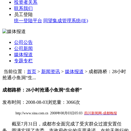
投资者关系
联系我们
员工登陆
统一登陆平台
同望集成管理系统(IE)
公司公告
公司新闻
媒体报道
专题专栏
当前位置：
首页
>
新闻资讯
>
媒体报道
>
成都路桥：28小时
抢通小鱼洞“生...
成都路桥：28小时抢通小鱼洞“生命桥”
发布时间：2008-08-03
浏览量：3066次
http://www.sina.com.cn 2008
年08
月03
日
05:03
四川新闻网-
成都晚报
截至7月31日，成都市全面完成了受灾群众过渡安置任
务，圆满实现了市委、市政府作出的庄严承诺。在前天举行的