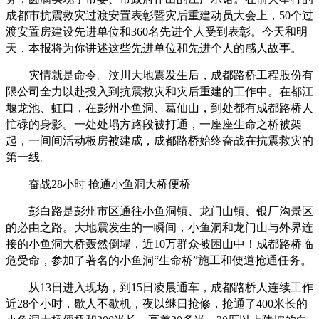
成都市抗震救灾过渡安置表彰暨灾后重建动员大会上，50个过
渡安置房建设先进单位和360名先进个人受到表彰。今天和明
天，本报将为你讲述这些先进单位和先进个人的感人故事。
灾情就是命令。汶川大地震发生后，成都路桥工程股份有
限公司全力以赴投入到抗震救灾和灾后重建的工作中。在都江
堰龙池、虹口，在彭州小鱼洞、葛仙山，到处都有成都路桥人
忙碌的身影。一处处塌方路段被打通，一座座生命之桥被架
起，一间间活动板房被建成，成都路桥始终奋战在抗震救灾的
第一线。
奋战28小时 抢通小鱼洞大桥便桥
彭白路是彭州市区通往小鱼洞镇、龙门山镇、银厂沟景区
的必由之路。大地震发生的一瞬间，小鱼洞和龙门山与外界连
接的小鱼洞大桥轰然倒塌，近10万群众被困山中！成都路桥临
危受命，参加了著名的小鱼洞“生命桥”施工和便道抢通任务。
从13日进入现场，到15日凌晨通车，成都路桥人连续工作
近28个小时，歇人不歇机，夜以继日抢修，抢通了400米长的