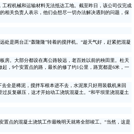
制，工程机械和运输材料无法抵达工地。截至昨日，该公司仅完成
司的相关负责人表示，他们会想尽一切办法解决遇到的问题，保
处是两台正“轰隆隆”转着的搅拌机。“趁天气好，赶紧把混凝
板房。大部分都设在离公路较远，老百姓以前的秧田里。杜天
起，9个安置点的路，最长的修了约1公里，路宽都是6米，一
下去全是稀泥，搅拌车根本进不去，水泥浆只好用装载机来回
经过反复碾压，这才开始动工浇筑混凝土。“和平坝里浇混凝土
安置点的混凝土浇筑工作最晚明天就将全部竣工。“当然，这是