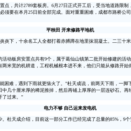
，共计2789套板房。6月27日正式开工后，受当地道路限
施必须要在本月25日前全部完成。面对重重困难，成都市路桥公
平秧田 开来修路平地机
炎下，十余名工人全都打着赤膊蹲在地里抹混凝土。二三十米远
动板房安置点共有9个，属于葛仙山镇第二批开始修建的活动
两米宽的机耕道，工程机械根本进不来，他们只能从修路开始做
困难，遇到下雨就更恼火了。”杜天成说，前两天下雨，一脚
田中几十厘米厚的稀泥推掉，然后再铺上厚厚的一层连砂石。再
开了过来。”
电力不够 自己运来发电机
杜天成介绍，目前这一部分工作已经完成了总量的85%，9个