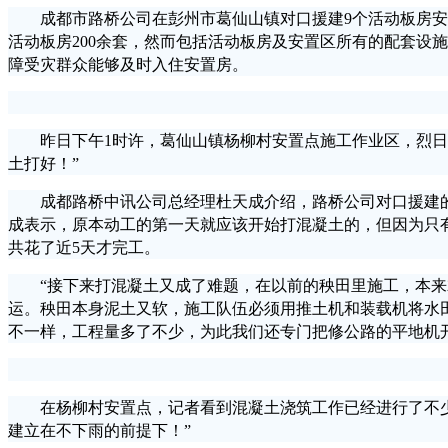
成都市路桥公司在彭州市葛仙山镇对口援建9个活动板房安置点
活动板房200余套，然而包括活动板房及安置区所有的配套设
障受灾群众能够及时入住安置房。
昨日下午1时许，葛仙山镇杨柳村安置点施工作业区，烈日炎
土打好！”
成都路桥中讯公司总经理杜天成介绍，路桥公司对口援建的活
成表示，原本动工的第一天就应该开始打混凝土的，但因为只有
共花了近5天才完工。
“接下来打混凝土又成了难题，在以前的秧田里施工，本来就
运。秧田本身泥土又软，施工队伍必须用推土机和装载机将水
不一样，工程量多了不少，为此我们还专门把修公路的平地机
在杨柳村安置点，记者看到混凝土浇筑工作已经进行了不少。
建立在不下雨的前提下！”