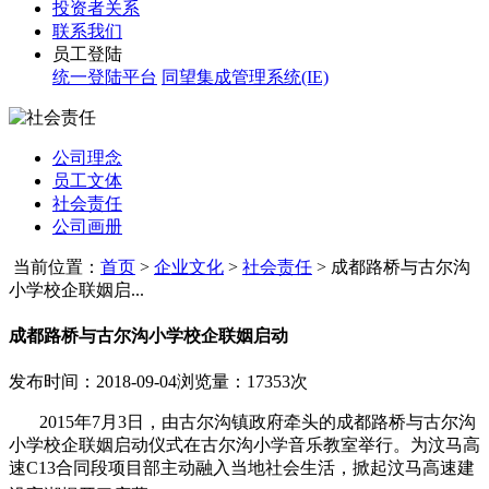
投资者关系
联系我们
员工登陆
统一登陆平台
同望集成管理系统(IE)
公司理念
员工文体
社会责任
公司画册
当前位置：
首页
>
企业文化
>
社会责任
>
成都路桥与古尔沟
小学校企联姻启...
成都路桥与古尔沟小学校企联姻启动
发布时间：2018-09-04
浏览量：17353次
2015
年
7
月
3
日，由古尔沟镇政府牵头的成都路桥与古尔沟
小学校企联姻启动仪式在古尔沟小学音乐教室举行。为汶马高
速
C13
合同段项目部主动融入当地社会生活，掀起汶马高速建