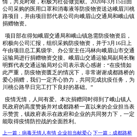
情，共克时艰，积极为社会做贡献。2020年3月15日由
公司采购的医用口罩和消毒液等防疫物资送达峨眉川桃
路项目，并由项目部代表公司向峨眉山交通局和峨山镇
捐赠物资。
项目部在得知峨眉交通局和峨山镇急需防疫物资后，
积极向公司汇报，组织采购防疫物资，并于3月16日上
午由项目总工奚级学、办公室主任冯林向峨眉山市交通
运输局进行捐赠物资交接。峨眉山交通运输局副局长鞠
明辉代表交通运输局对公司表示衷心感谢：“在疫情如
此严重，防疫物资匮乏的情况下，非常谢谢成都路桥的
爱心捐赠，我们一定齐心协力，共同完成抗疫任务，为
川桃公路早日完工打下良好的基础。”
疫情无情，人间有爱。本次捐赠同时得到了峨山镇人
民政府的高度赞扬并对成都路桥一直以来的企业担当表
示赞赏，镇政府表示在政府和企业的共同努力下，一定
能取得疫情防控战的全面胜利。
上一篇：病毒无情人有情 企业担当献爱心
下一篇：成都路桥