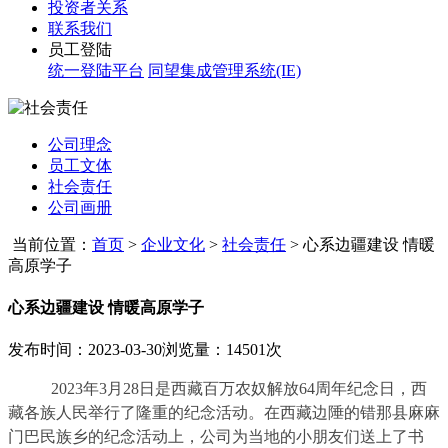
投资者关系
联系我们
员工登陆
统一登陆平台
同望集成管理系统(IE)
公司理念
员工文体
社会责任
公司画册
当前位置：
首页
>
企业文化
>
社会责任
>
心系边疆建设 情暖
高原学子
心系边疆建设 情暖高原学子
发布时间：2023-03-30
浏览量：14501次
2023年
3
月
28
日是西藏百万农奴解放
64
周年纪念日，西
藏各族人民举行了隆重的纪念活动。在西藏边陲的错那县麻麻
门巴民族乡的纪念活动上，公司为当地的小朋友们送上了书