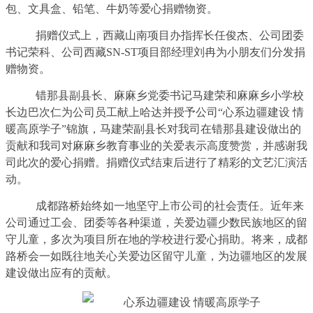
包、文具盒、铅笔、牛奶等爱心捐赠物资。
捐赠仪式上，西藏山南项目办指挥长任俊杰、公司团委
书记荣科、公司西藏
SN-ST
项目部经理刘冉为小朋友们分发捐
赠物资。
错那县副县长、麻麻乡党委书记马建荣和麻麻乡小学校
长边巴次仁为公司员工献上哈达并授予公司“心系边疆建设 情
暖高原学子”锦旗，马建荣副县长对我司在错那县建设做出的
贡献和我司对麻麻乡教育事业的关爱表示高度赞赏，并感谢我
司此次的爱心捐赠。捐赠仪式结束后进行了精彩的文艺汇演活
动。
成都路桥始终如一地坚守上市公司的社会责任。近年来
公司通过工会、团委等各种渠道，关爱边疆少数民族地区的留
守儿童，多次为项目所在地的学校进行爱心捐助。将来，成都
路桥会一如既往地关心关爱边区留守儿童，为边疆地区的发展
建设做出应有的贡献。