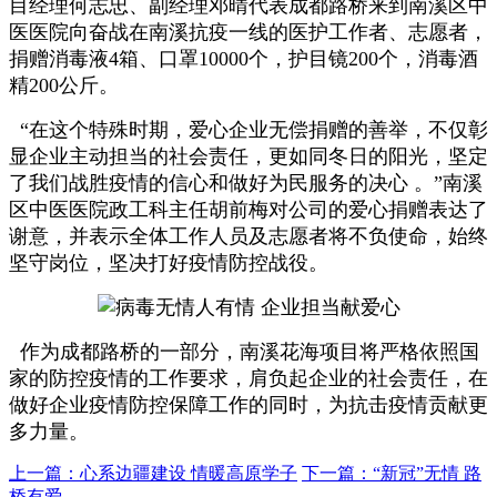
目经理何志忠、副经理邓晴代表成都路桥来到南溪区中
医医院向奋战在南溪抗疫一线的医护工作者、志愿者，
捐赠消毒液4箱、口罩10000个，护目镜200个，消毒酒
精200公斤。
“在这个特殊时期，爱心企业无偿捐赠的善举，不仅彰
显企业主动担当的社会责任，更如同冬日的阳光，坚定
了我们战胜疫情的信心和做好为民服务的决心 。”南溪
区中医医院政工科主任胡前梅对公司的爱心捐赠表达了
谢意，并表示全体工作人员及志愿者将不负使命，始终
坚守岗位，坚决打好疫情防控战役。
作为成都路桥的一部分，南溪花海项目将严格依照国
家的防控疫情的工作要求，肩负起企业的社会责任，在
做好企业疫情防控保障工作的同时，为抗击疫情贡献更
多力量。
上一篇：心系边疆建设 情暖高原学子
下一篇：“新冠”无情 路
桥有爱