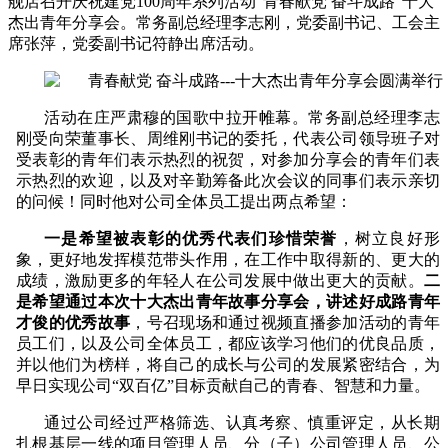
舰店召开庆祝建党100周年系列活动“青春献党 奋斗成路”十大
杰出青年分享会。常务副总经理李志刚，党委副书记、工会主
席张萍，党委副书记符静出席活动。
活动在庄严肃穆的国歌中拉开帷幕。常务副总经理李志
刚受向荣董事长、周维刚书记的委托，代表公司领导班子对
受表彰的青年们表示热烈的祝贺，对参加分享会的青年们表
示热烈的欢迎，以及对辛勤筹备此次会议的同事们表示亲切
的问候！同时他对公司全体员工提出两点希望：
一是希望被表彰的优秀代表们珍惜荣誉
，树立良好形
象，更好地发挥模范带头作用，在工作中取得新的、更大的
成绩，激励更多的年轻人在公司发展中做出更大的贡献。
二
是
希望通过本次十大杰出青年故事分享会，讲述好成路青年
才俊的优秀故事
，号召现场和通过视频直播参加活动的青年
员工们，以及公司全体员工，都应该学习他们的优良品质，
并以他们为榜样，将自己的成长与公司的发展紧密结合，为
早日实现公司
“双百亿”目标贡献自己的青春、智慧和力量。
通过公司经过严格筛选、认真考察、慎重评定，从长期
扎根基层一线的项目管理人员、分（子）公司管理人员、公