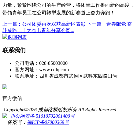
力量，紧紧围绕公司的生产经营，将团青工作推向新的高度，
带领青年员工在公司转型发展的新赛道上奋力奔跑！
上一篇：公司团委再次双获高新区表彰
下一篇：青春献党 奋
斗成路---十大杰出青年分享会圆...
返回列表
联系我们
公司电话：028-85003000
官方网址：www.cdlq.com
联系地址：四川省成都市武侯区武科东四路11号
官方微信
Copyright©2026 成都路桥版权所有 All Rights Reserved
川公网安备 51010702001400号
备案号：
蜀ICP备07000369号