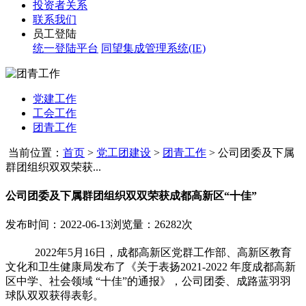
投资者关系
联系我们
员工登陆
统一登陆平台
同望集成管理系统(IE)
党建工作
工会工作
团青工作
当前位置：
首页
>
党工团建设
>
团青工作
>
公司团委及下属
群团组织双双荣获...
公司团委及下属群团组织双双荣获成都高新区“十佳”
发布时间：2022-06-13
浏览量：26282次
2022
年5
月16
日，成都高新区党群工作部、高新区教育
文化和卫生健康局发布了《关于表扬
2021-2022
年度成都高新
区中学、社会领域
“
十佳
”
的通报》，公司团委、成路蓝羽羽
球队双双获得表彰。