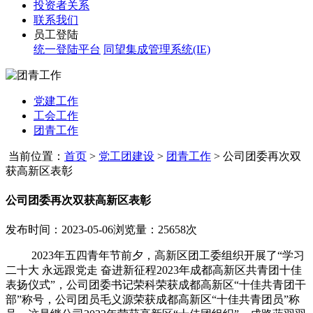
投资者关系
联系我们
员工登陆
统一登陆平台
同望集成管理系统(IE)
党建工作
工会工作
团青工作
当前位置：
首页
>
党工团建设
>
团青工作
>
公司团委再次双
获高新区表彰
公司团委再次双获高新区表彰
发布时间：2023-05-06
浏览量：25658次
2023年五四青年节前夕，高新区团工委组织开展了“学习
二十大 永远跟党走 奋进新征程2023年成都高新区共青团十佳
表扬仪式”，公司团委书记荣科荣获成都高新区“十佳共青团干
部”称号，公司团员毛义源荣获成都高新区“十佳共青团员”称