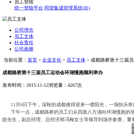
员工登陆
统一登陆平台
同望集成管理系统(IE)
公司理念
员工文体
社会责任
公司画册
当前位置：
首页
>
企业文化
>
员工文体
>
成都路桥第十三届员工
成都路桥第十三届员工运动会环湖慢跑顺利举办
发布时间：2015-11-12
浏览量：4267次
11
月
6
日下午，深秋的成都难得迎来一缕阳光，一场快乐奔
下午一点，成都路桥的员工们从四面八方涌向环湖慢跑的场
皓先生，副总经理、总经济师冯梅女士等领导到场并参赛。
董