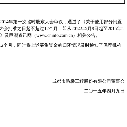
2014
年第一次临时股东大会审议，通过了《关于使用部分闲置
大会批准之日起不超过
12
个月，
即从
2014
年
5
月
9
日起至
2015
年
5
》及巨潮资讯网（
www.cninfo.com.cn
）相关公告。
12
个月，同时将上述募集资金的归还情况及时通知了保荐机构
成都市路桥工程股份有限公司董事会
二〇一五年四月九日