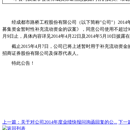
经成都市路桥工程股份有限公司（以下简称
"
公司
"
）
2014
募集资金暂时性补充流动资金的议案》，
同意公司使用不超过
9
月
9
日止，具体内容详见
2014
年
4
月
22
日及
2014
年
5
月
10
日披露在
截止
2015
年
4
月
7
日，公司已将上述暂时用于补充流动资金
招商证券股份有限公司及保荐代表人。
特此公告！
上一篇：关于对公司2014年度业绩快报问询函回复的公...
下一
返回列表