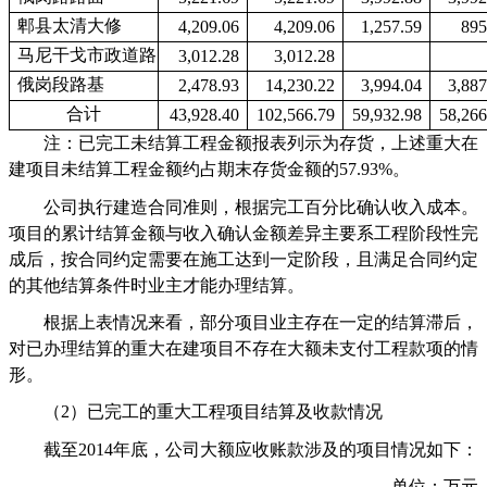
郫县太清大修
4,209.06
4,209.06
1,257.59
895
马尼干戈市政道路
3,012.28
3,012.28
俄岗段路基
2,478.93
14,230.22
3,994.04
3,887
合计
43,928.40
102,566.79
59,932.98
58,266
注：已完工未结算工程金额报表列示为存货，上述重大在
建项目未结算工程金额约占期末存货金额的
57.93%
。
公司执行建造合同准则，根据完工百分比确认收入成本。
项目的累计结算金额与收入确认金额差异主要系工程阶段性完
成后，按合同约定需要在施工达到一定阶段，且满足合同约定
的其他结算条件时业主才能办理结算。
根据上表情况来看，部分项目业主存在一定的结算滞后，
对已办理结算的重大在建项目不存在大额未支付工程款项的情
形。
（
2
）已完工的重大工程项目结算及收款情况
截至
2014
年底，公司大额应收账款涉及的项目情况如下：
单位：万元