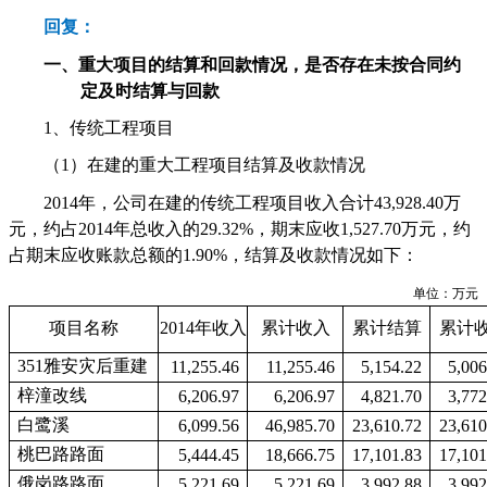
回复：
一、
重大项目的结算和回款情况，是否存在未按合同约
定及时结算与回款
1
、传统工程项目
（
1
）在建的重大工程项目结算及收款情况
2014
年，公司在建的传统工程项目收入合计
43,928.40
万
元，约占
2014
年总收入的
29.32%
，期末应收
1,527.70
万元，约
占期末应收账款总额的
1.90%
，结算及收款情况如下：
单位：万元
项目名称
2014
年收入
累计收入
累计结算
累计
351
雅安灾后重建
11,255.46
11,255.46
5,154.22
5,006
梓潼改线
6,206.97
6,206.97
4,821.70
3,772
白鹭溪
6,099.56
46,985.70
23,610.72
23,610
桃巴路路面
5,444.45
18,666.75
17,101.83
17,101
俄岗路路面
5,221.69
5,221.69
3,992.88
3,992