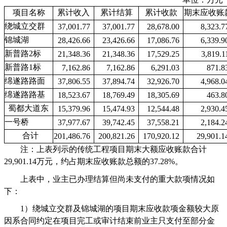
项目名称
累计收入
累计结算
累计收款
期末应收账
绕城立交群
37,001.77
37,001.77
28,678.00
8,323.7
锦城湖
28,426.66
23,426.66
17,086.76
6,339.9
新普路
2
标
21,348.36
21,348.36
17,529.25
3,819.1
新普路
1
标
7,162.86
7,162.86
6,291.03
871.8
绵遂路路面
37,806.55
37,894.74
32,926.70
4,968.0
绵遂路路基
18,523.67
18,769.49
18,305.69
463.8
蜀都大道东
15,379.96
15,474.93
12,544.48
2,930.4
一号桥
37,977.67
39,742.45
37,558.21
2,184.2
合计
201,486.76
200,821.26
170,920.12
29,901.1
注：上表列示的传统工程项目期末大额应收账款合计
29,901.14
万元，约占期末应收账款总额的
37.28%
。
上表中，业主已办理结算但尚未支付的重大款项情况如
下：
1
）绕城立交群及锦城湖的项目期末应收款项金额较大原
因系合同约定在项目完工或审计结束前业主只支付至部分金