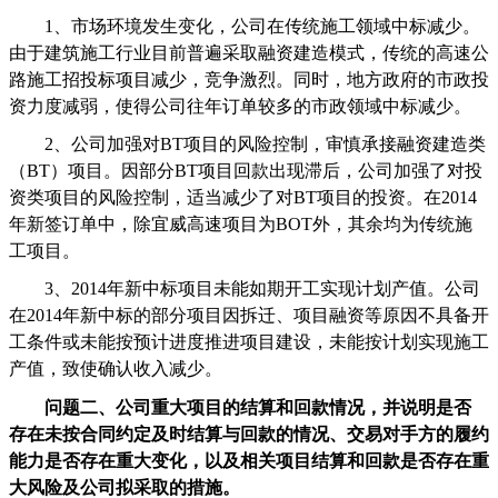
1
、市场环境发生变化，公司在传统施工领域中标减少。
由于建筑施工行业目前普遍采取融资建造模式，传统的高速公
路施工招投标项目减少，竞争激烈。同时，地方政府的市政投
资力度减弱，使得公司往年订单较多的市政领域中标减少。
2
、公司加强对
BT
项目的风险控制，审慎承接融资建造类
（
BT
）项目。因部分
BT
项目回款出现滞后，公司加强了对投
资类项目的风险控制，适当减少了对
BT
项目的投资。在
2014
年新签订单中，除宜威高速项目为
BOT
外，其余均为传统施
工项目。
3
、
2014
年新中标项目未能如期开工实现计划产值。公司
在
2014
年新中标的部分项目因拆迁、项目融资等原因不具备开
工条件或未能按预计进度推进项目建设，未能按计划实现施工
产值，致使确认收入减少。
问题二、公司重大项目的结算和回款情况，并说明是否
存在未按合同约定及时结算与回款的情况、交易对手方的履约
能力是否存在重大变化，以及相关项目结算和回款是否存在重
大风险及公司拟采取的措施。