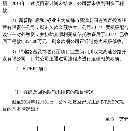
额。
2014
年上述项目审计尚未结束，公司暂未收到剩余工程
款。
2
）新普路
1
标和
2
标业主为成都市新津县国有资产投资经
营有限责任公司，期末欠款金额较大。公司
2014
年度积极配合
该业主对外融资，并协助其顺利完成信托融资后于
2014
年已收
回工程款
5,354.00
万元，剩余款项公司正通过努力积极催收。
3
）绵遂路基及绵遂路面项目业主为四川汉龙高速公路开
发有限公司，目前公司正通过司法程序进行追偿相关款项。
2
、
BT/EPC
项目
（
1
）在建及回购期尚未结束的项目情况
截至
2014
年
12
月
31
日，公司在建及已完工的
BT
及
EPC
项
目的基本情况如下：
单位：万元