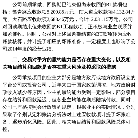
公司前期承做、回购期已结束但尚未收回的
BT
款项包
括：驾青路应收款项
5,209.85
万元、
IT
大道应收款项
4,132.84
万
元、大石路应收款项
2,688.46
万元，合计
12,031.15
万元。公司
对回购期结束但未收回的
BT
工程款项，正积极与业主联系并
加紧催收。同时，公司对上述回购期结束的
BT
款项转为应收
账款核算，并计提了相应的坏账准备，一定程度上也影响了公
司
2014
年度的经营业绩。
二、交易对手方的履约能力是否存在重大变化，以及相
关项目结算和回款是否存在重大风险及拟采取的措施
公司承接项目的业主大部分是地方政府或地方政府设立的
平台公司或投资公司，近年来由于国家政策调控、地方政府财
政收入减少等原因，业主的履约能力受到一定影响，部分项目
存在结算和回款延迟，但各业主均能在期后陆续付款。同时，
公司已严格按照会计政策的规定，根据业主的实际情况，分别
采取了个别认定和账龄分析法对上述应收款项计提了坏账准
备，逐步消化风险。因此，相关项目结算和回款风险总体可
控。