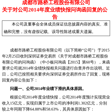
成都市路桥工程股份有限公司
关于对公司
2014
年度业绩快报问询函回复的公
告
本公司及董事会全体成员保证信息披露内容的真实、准
确和完整，没有虚假记载、误导性陈述或重大遗漏。
成都市路桥工程股份有限公司（以下简称“公司”）于
2015
年
2
月
25
日收到深圳证券交易所《关于对成都市路桥工程股份
有限公司的问询函》（中小板问询函【
2015
】第
60
号），来函
要求公司就
2014
年业绩快报相关问题进行自查并作出说明。近
日，公司已按照相关要求向深圳证券交易所作出了回复，现将
回复内容公告如下：
问题一、公司
2014
年业绩下滑的具体原因。
根据公司
2014
年度业绩快报，公司
2014
年度预计实现营业
收入
15
亿元，实现归属于上市公司的净利润
1.302
亿元，分别
较上年同期下降
64.88%
和
58.63%
，其具体原因如下：