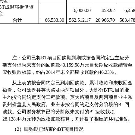
资金
BT
成温邛拆借资
6,000.00
458.92
6,458
金
合计
66,533.30
562,512.17
20,966.70
583,478
注：公司已将
BT
项目回购期到期或按合同约定业主应分
期支付但尚未支付的回购款
40,159.58
万元自长期应收款结转至
应收账款核算，约占
2014
年末全部应收账款的
46.23%
。
从上表的按合同约定已到期回购款、累计收款和未收回金
额看，公司除盘县英大路及两河项目外，大部分
BT
项目的业
主均按合同约定支付工程款项。英大路项目及两河项目业主系
贵州省盘县人民政府。业主未按合同约定支付分阶段的
BT
回
购款。公司财务核算已将分阶段未支付的
BT
应收款项
28,128.44
万元转为应收账款核算，并计提了相应的坏账准备。
（
2
）回购期已结束的
BT
项目情况