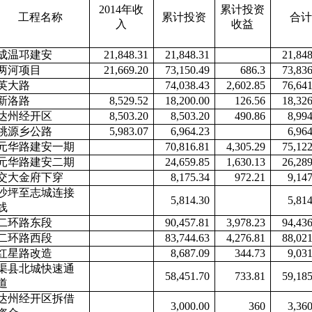
2014
年收
累计投资
工程名称
累计投资
合
入
收益
成温邛建安
21,848.31
21,848.31
21,848
两河项目
21,669.20
73,150.49
686.3
73,836
英大路
74,038.43
2,602.85
76,641
新洛路
8,529.52
18,200.00
126.56
18,326
达州经开区
8,503.20
8,503.20
490.86
8,994
桃源乡公路
5,983.07
6,964.23
6,964
元华路建安一期
70,816.81
4,305.29
75,122
元华路建安二期
24,659.85
1,630.13
26,289
交大金府下穿
8,175.34
972.21
9,147
沙坪至志城连接
5,814.30
5,814
线
二环路东段
90,457.81
3,978.23
94,436
二环路西段
83,744.63
4,276.81
88,021
红星路改造
8,687.09
344.73
9,031
渠县北城快速通
58,451.70
733.81
59,185
道
达州经开区拆借
3,000.00
360
3,360